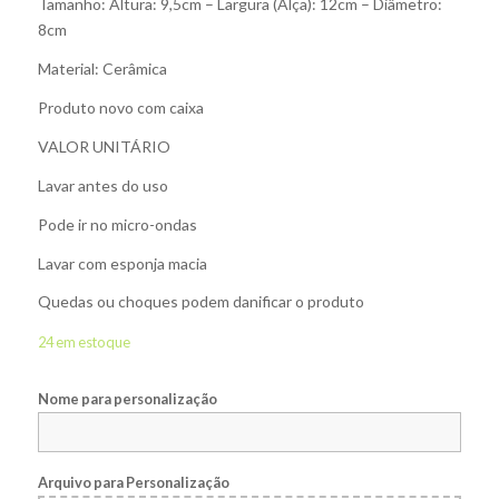
Tamanho: Altura: 9,5cm – Largura (Alça): 12cm – Diâmetro:
8cm
Material: Cerâmica
Produto novo com caixa
VALOR UNITÁRIO
Lavar antes do uso
Pode ir no micro-ondas
Lavar com esponja macia
Quedas ou choques podem danificar o produto
24 em estoque
Nome para personalização
Arquivo para Personalização