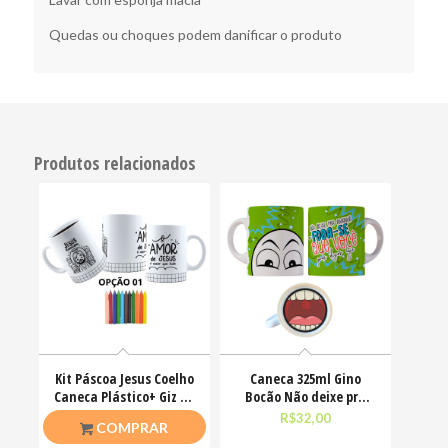
Quedas ou choques podem danificar o produto
Produtos relacionados
Kit Páscoa Jesus Coelho
Caneca 325ml Gino
Caneca Plástico+ Giz De
Bocão Não deixe pra
Cera Colorir
amanhã o foda-se que
R$
23,00
R$
32,00
COMPRAR