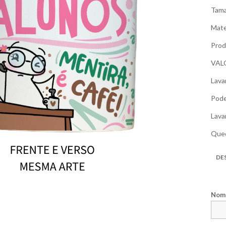
Tama
Mate
Prod
VAL
Lava
Pode
Lava
Qued
DE
Nome