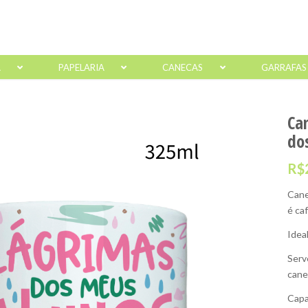
A
PAPELARIA
CANECAS
GARRAFAS
Ca
do
R$
Cane
é ca
Idea
Serv
cane
Capa