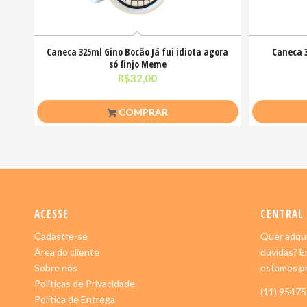
Caneca 325ml Gino Bocão Já fui idiota agora
Caneca 3
só finjo Meme
R$
32,00
COMPRAR
ACESSE
CENTRAL
Cadastre-se
Quer adqui
Área do cliente
dúvidas? E
Sobre nós
estamos pr
Políticas de Privacidade
(11) 9547
Política de Entrega