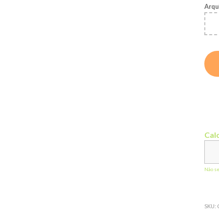
Arqu
Calc
Não s
SKU: