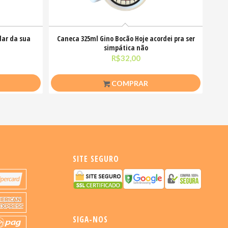
dar da sua
Caneca 325ml Gino Bocão Hoje acordei pra ser
simpática não
R$
32,00
COMPRAR
SITE SEGURO
SIGA-NOS