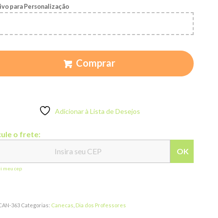
ivo para Personalização
Comprar
Adicionar à Lista de Desejos
ule o frete:
OK
ei meu cep
CAN-363
Categorias:
Canecas
,
Dia dos Professores