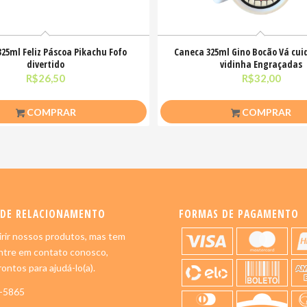
25ml Feliz Páscoa Pikachu Fofo
Caneca 325ml Gino Bocão Vá cui
divertido
vidinha Engraçadas
R$
26,50
R$
32,00
COMPRAR
COMPRAR
 DE RELACIONAMENTO
FORMAS DE PAGAMENTO
rir nossos produtos, mas tem
ntre em contato conosco,
ontos para ajudá-lo(a).
5-5865