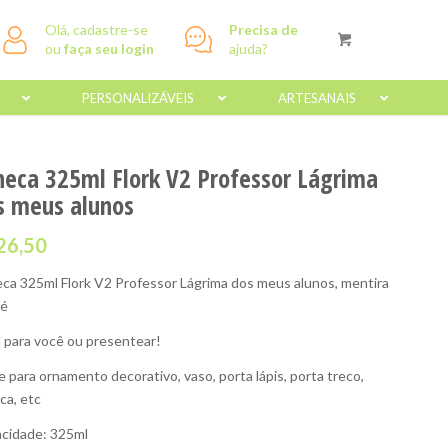
Olá, cadastre-se
Precisa de
ou
faça seu login
ajuda?
PERSONALIZÁVEIS
ARTESANAIS
neca 325ml Flork V2 Professor Lágrima
s meus alunos
26,50
ca 325ml Flork V2 Professor Lágrima dos meus alunos, mentira
fé
l para você ou presentear!
e para ornamento decorativo, vaso, porta lápis, porta treco,
ca, etc
cidade: 325ml