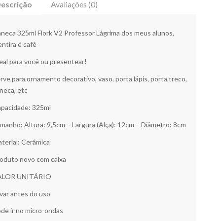
escrição
Avaliações (0)
neca 325ml Flork V2 Professor Lágrima dos meus alunos,
ntira é café
eal para você ou presentear!
rve para ornamento decorativo, vaso, porta lápis, porta treco,
neca, etc
pacidade: 325ml
manho: Altura: 9,5cm – Largura (Alça): 12cm – Diâmetro: 8cm
terial: Cerâmica
oduto novo com caixa
ALOR UNITÁRIO
var antes do uso
de ir no micro-ondas