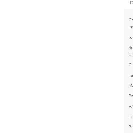
D
Ca
me
Id
Se
ca
Ca
Ta
Ma
Pr
V
La
Po