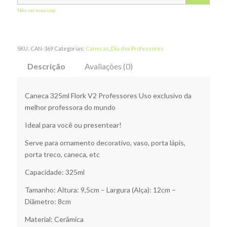
Não sei meu cep
SKU:
CAN-369
Categorias:
Canecas
,
Dia dos Professores
Descrição
Avaliações (0)
Caneca 325ml Flork V2 Professores Uso exclusivo da
melhor professora do mundo
Ideal para você ou presentear!
Serve para ornamento decorativo, vaso, porta lápis,
porta treco, caneca, etc
Capacidade: 325ml
Tamanho: Altura: 9,5cm – Largura (Alça): 12cm –
Diâmetro: 8cm
Material: Cerâmica