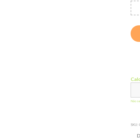
Calc
Não s
SKU:
D