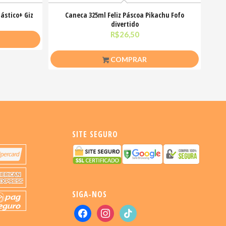
ástico+ Giz
Caneca 325ml Feliz Páscoa Pikachu Fofo
divertido
R$
26,50
COMPRAR
SITE SEGURO
SIGA-NOS