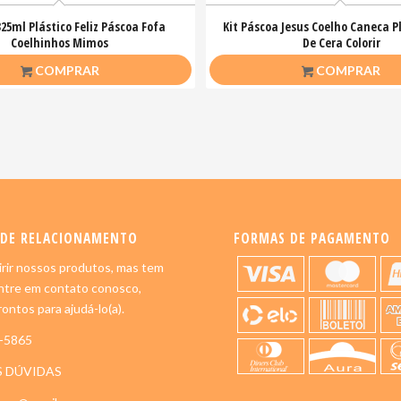
25ml Plástico Feliz Páscoa Fofa
Kit Páscoa Jesus Coelho Caneca Pl
Coelhinhos Mimos
De Cera Colorir
R$
20,00
R$
23,00
COMPRAR
COMPRAR
 DE RELACIONAMENTO
FORMAS DE PAGAMENTO
rir nossos produtos, mas tem
ntre em contato conosco,
ontos para ajudá-lo(a).
5-5865
S DÚVIDAS