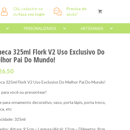
Olá, cadastre-se
Precisa de
ou
faça seu login
ajuda?
PERSONALIZÁVEIS
ARTESANAIS
neca 325ml Flork V2 Uso Exclusivo Do
lhor Pai Do Mundo!
26,50
ca 325ml Flork V2 Uso Exclusivo Do Melhor Pai Do Mundo!
l para você ou presentear!
e para ornamento decorativo, vaso, porta lápis, porta treco,
ca, etc
cidade: 325ml
nho: Altura: 9,5cm – Largura (Alça): 12cm – Diâmetro: 8cm