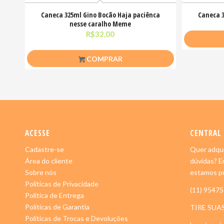
Caneca 325ml Gino Bocão Haja paciênca
Caneca 3
nesse caralho Meme
R$
32,00
COMPRAR
ACESSE
CENTRAL
Cadastre-se
Quer adqui
Área do cliente
dúvidas? E
Sobre nós
estamos pr
Políticas de Privacidade
(11) 9547
Política de Entrega
Políticas de Garantia
TIRE SUA
Políticas de Trocas e Devoluções