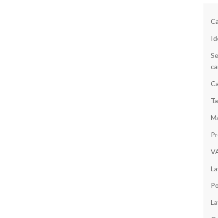
Ca
Id
Se
ca
Ca
Ta
Ma
Pr
V
La
Po
La