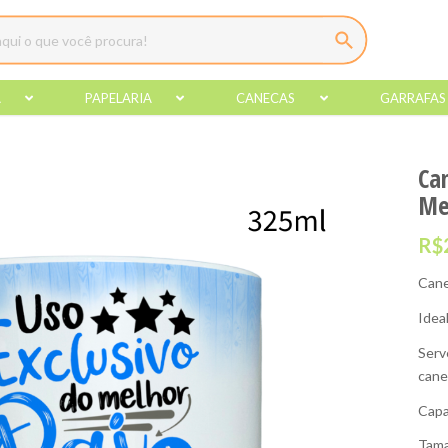
A
PAPELARIA
CANECAS
GARRAFAS
Ca
Me
R$
Cane
Idea
Serv
cane
Capa
Tama