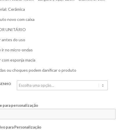
rial: Cerâmica
uto novo com caixa
OR UNITÁRIO
r antes do uso
 ir no micro-ondas
r com esponja macia
as ou choques podem danificar o produto
SENHO
 para personalização
ivo para Personalização