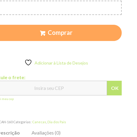
Comprar
Adicionar à Lista de Desejos
ule o frete:
OK
ei meu cep
CAN-160
Categorias:
Canecas
,
Dia dos Pais
escrição
Avaliações (0)