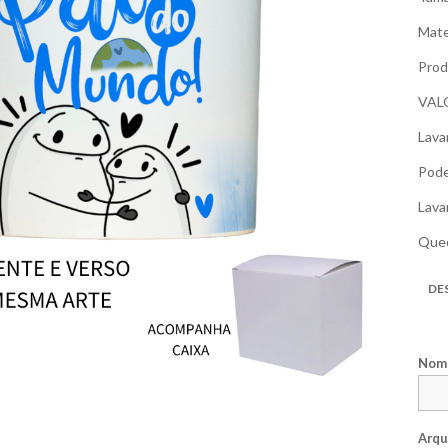
Mate
Prod
VAL
Lava
Pode
Lava
Qued
DE
Nome
Arqu