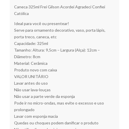
Caneca 325ml Frei Gilson Acordei Agradeci Confiei
Católica
Ideal para você ou presentear!
Serve para ornamento decorativo, vaso, porta lápis,
porta treco, caneca, etc
Capacidade: 325ml
Tamanho: Altura: 9,5cm – Largura (Alça): 12cm –
Diâmetro: 8cm
Material: Cerâmica
Produto novo com caixa
VALOR UNITÁRIO
Lavar antes do uso
Não usar lava-louças
Não usar a parte verde da esponja
Pode ir no micro-ondas, mas evite o excesso e uso
prolongado
Lavar com esponja macia
Quedas ou choques podem danificar o produto