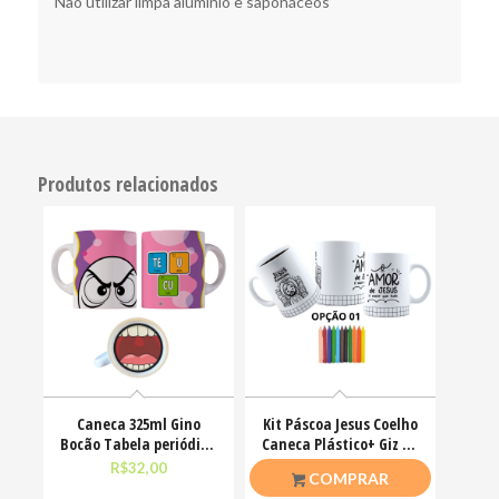
Não utilizar limpa alumínio e saponáceos
Produtos relacionados
Caneca 325ml Gino
Kit Páscoa Jesus Coelho
Bocão Tabela periódica
Caneca Plástico+ Giz De
Teu Cu Engraçadas
Cera Colorir
R$
32,00
R$
23,00
COMPRAR