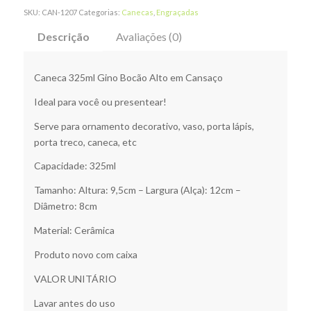
SKU:
CAN-1207
Categorias:
Canecas
,
Engraçadas
Descrição
Avaliações (0)
Caneca 325ml Gino Bocão Alto em Cansaço
Ideal para você ou presentear!
Serve para ornamento decorativo, vaso, porta lápis,
porta treco, caneca, etc
Capacidade: 325ml
Tamanho: Altura: 9,5cm – Largura (Alça): 12cm –
Diâmetro: 8cm
Material: Cerâmica
Produto novo com caixa
VALOR UNITÁRIO
Lavar antes do uso