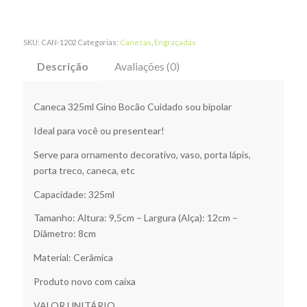
SKU:
CAN-1202
Categorias:
Canecas
,
Engraçadas
Descrição
Avaliações (0)
Caneca 325ml Gino Bocão Cuidado sou bipolar
Ideal para você ou presentear!
Serve para ornamento decorativo, vaso, porta lápis,
porta treco, caneca, etc
Capacidade: 325ml
Tamanho: Altura: 9,5cm – Largura (Alça): 12cm –
Diâmetro: 8cm
Material: Cerâmica
Produto novo com caixa
VALOR UNITÁRIO