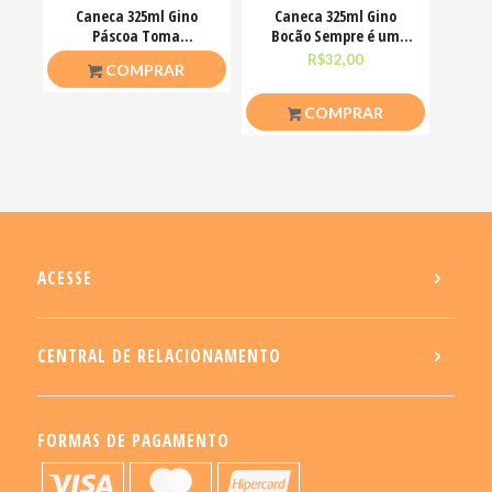
Caneca 325ml Gino
Caneca 325ml Gino
Páscoa Toma
Bocão Sempre é um
chocolate pra acalmar
bom dia pra me deixar
R$
26,50
R$
32,00
COMPRAR
esse teu estresse
em
COMPRAR
ACESSE
CENTRAL DE RELACIONAMENTO
FORMAS DE PAGAMENTO