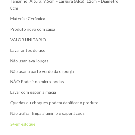
Tamanho: Altura: 9,5cm – Largura (Alça): 12cm – Diâmetro:
8cm
Material: Cerâmica
Produto novo com caixa
VALOR UNITÁRIO
Lavar antes do uso
Não usar lava-louças
Não usar a parte verde da esponja
NÃO Pode ir no micro-ondas
Lavar com esponja macia
Quedas ou choques podem danificar o produto
Não utilizar limpa alumínio e saponáceos
24 em estoque