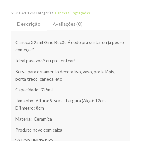
SKU:
CAN-1223
Categorias:
Canecas
,
Engraçadas
Descrição
Avaliações (0)
Caneca 325ml Gino Bocão É cedo pra surtar ou já posso
começar?
Ideal para você ou presentear!
Serve para ornamento decorativo, vaso, porta lápis,
porta treco, caneca, etc
Capacidade: 325ml
Tamanho: Altura: 9,5cm – Largura (Alça): 12cm –
Diâmetro: 8cm
Material: Cerâmica
Produto novo com caixa
VALOR UNITÁRIO