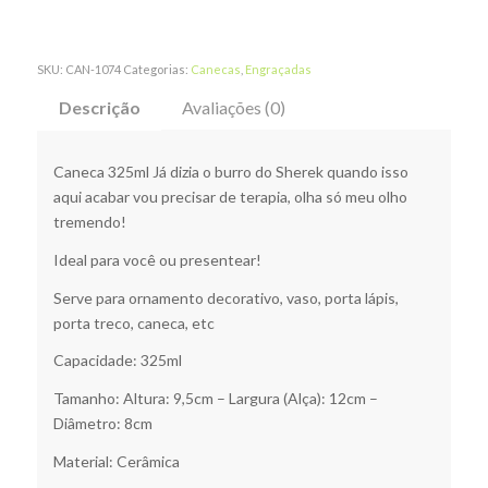
SKU:
CAN-1074
Categorias:
Canecas
,
Engraçadas
Descrição
Avaliações (0)
Caneca 325ml Já dizia o burro do Sherek quando isso
aqui acabar vou precisar de terapia, olha só meu olho
tremendo!
Ideal para você ou presentear!
Serve para ornamento decorativo, vaso, porta lápis,
porta treco, caneca, etc
Capacidade: 325ml
Tamanho: Altura: 9,5cm – Largura (Alça): 12cm –
Diâmetro: 8cm
Material: Cerâmica