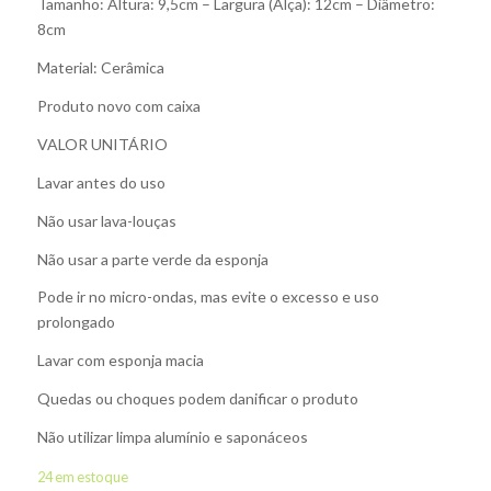
Tamanho: Altura: 9,5cm – Largura (Alça): 12cm – Diâmetro:
8cm
Material: Cerâmica
Produto novo com caixa
VALOR UNITÁRIO
Lavar antes do uso
Não usar lava-louças
Não usar a parte verde da esponja
Pode ir no micro-ondas, mas evite o excesso e uso
prolongado
Lavar com esponja macia
Quedas ou choques podem danificar o produto
Não utilizar limpa alumínio e saponáceos
24 em estoque