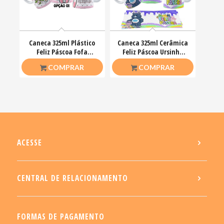
Caneca 325ml Plástico
Caneca 325ml Cerâmica
Feliz Páscoa Fofa
Feliz Páscoa Ursinho
Coelhinhos Mimos
Carinhosos
R$
20,00
R$
26,50
COMPRAR
COMPRAR
ACESSE
CENTRAL DE RELACIONAMENTO
FORMAS DE PAGAMENTO