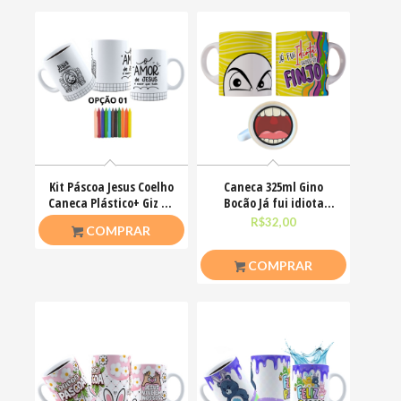
Kit Páscoa Jesus Coelho
Caneca 325ml Gino
Caneca Plástico+ Giz De
Bocão Já fui idiota
Cera Colorir
agora só finjo Meme
R$
23,00
R$
32,00
COMPRAR
COMPRAR