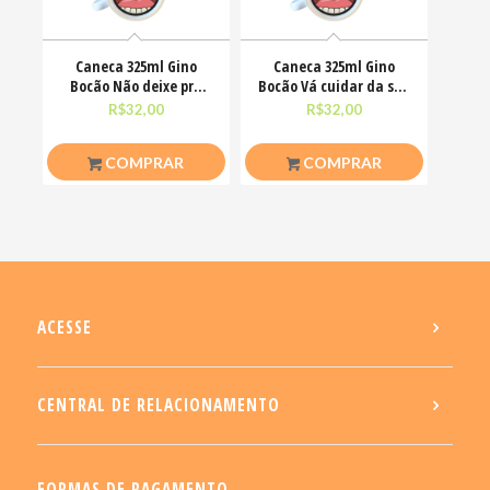
Caneca 325ml Gino
Caneca 325ml Gino
Bocão Não deixe pra
Bocão Vá cuidar da sua
amanhã o foda-se que
vidinha Engraçadas
R$
32,00
R$
32,00
COMPRAR
COMPRAR
ACESSE
CENTRAL DE RELACIONAMENTO
FORMAS DE PAGAMENTO