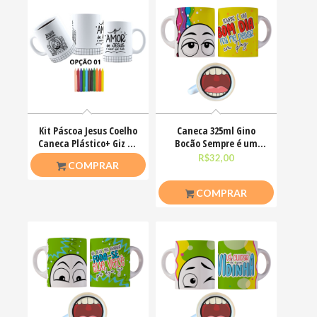
Kit Páscoa Jesus Coelho
Caneca 325ml Gino
Caneca Plástico+ Giz De
Bocão Sempre é um
Cera Colorir
bom dia pra me deixar
R$
23,00
R$
32,00
COMPRAR
em
COMPRAR