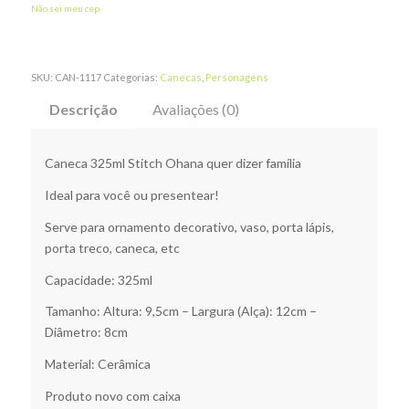
Não sei meu cep
SKU:
CAN-1117
Categorias:
Canecas
,
Personagens
Descrição
Avaliações (0)
Caneca 325ml Stitch Ohana quer dizer família
Ideal para você ou presentear!
Serve para ornamento decorativo, vaso, porta lápis,
porta treco, caneca, etc
Capacidade: 325ml
Tamanho: Altura: 9,5cm – Largura (Alça): 12cm –
Diâmetro: 8cm
Material: Cerâmica
Produto novo com caixa