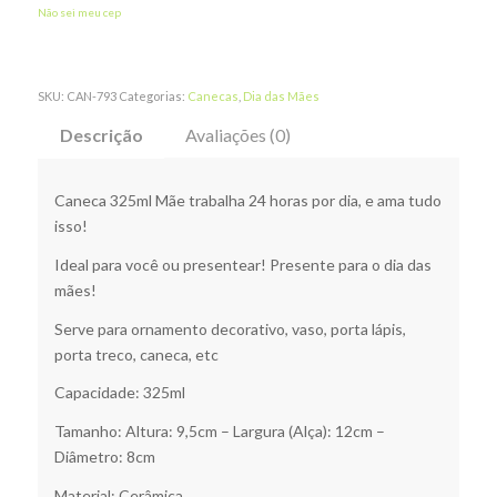
Não sei meu cep
SKU:
CAN-793
Categorias:
Canecas
,
Dia das Mães
Descrição
Avaliações (0)
Caneca 325ml Mãe trabalha 24 horas por dia, e ama tudo
isso!
Ideal para você ou presentear! Presente para o dia das
mães!
Serve para ornamento decorativo, vaso, porta lápis,
porta treco, caneca, etc
Capacidade: 325ml
Tamanho: Altura: 9,5cm – Largura (Alça): 12cm –
Diâmetro: 8cm
Material: Cerâmica