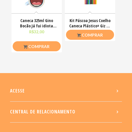
Caneca 325ml Gino
Kit Páscoa Jesus Coelho
Bocão Já fui idiota
Caneca Plástico+ Giz De
agora só finjo Meme
Cera Colorir
R$
32,00
R$
23,00
COMPRAR
COMPRAR
ACESSE
CENTRAL DE RELACIONAMENTO