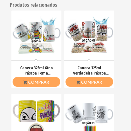
Produtos relacionados
Caneca 325ml Gino
Caneca 325ml
Páscoa Toma
Verdadeira Páscoa
chocolate pra acalmar
Jesus Cristo O amor
R$
26,50
R$
26,50
COMPRAR
COMPRAR
esse teu estresse
venceu