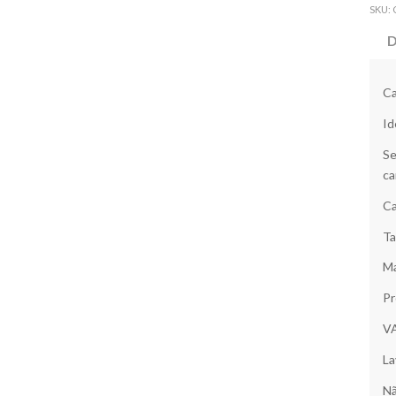
SKU:
D
Ca
Id
Se
ca
Ca
Ta
Ma
Pr
V
La
Nã