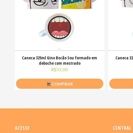
Caneca 325ml Gino Bocão Sou formado em
Caneca 32
deboche com mestrado
R$
32,00
COMPRAR
ACESSE
CENTRAL