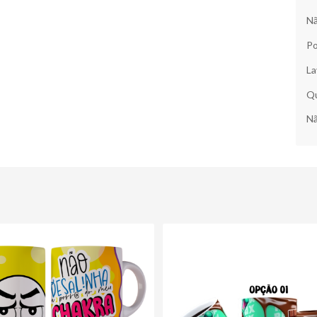
Nã
Po
La
Qu
Nã