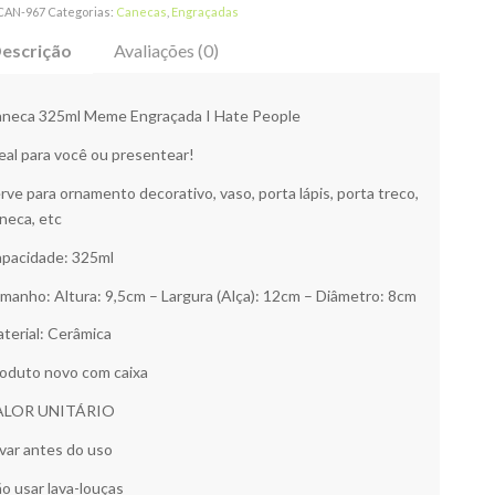
CAN-967
Categorias:
Canecas
,
Engraçadas
escrição
Avaliações (0)
neca 325ml Meme Engraçada I Hate People
eal para você ou presentear!
rve para ornamento decorativo, vaso, porta lápis, porta treco,
neca, etc
pacidade: 325ml
manho: Altura: 9,5cm – Largura (Alça): 12cm – Diâmetro: 8cm
terial: Cerâmica
oduto novo com caixa
ALOR UNITÁRIO
var antes do uso
o usar lava-louças