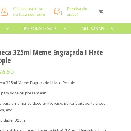
Olá, cadastre-se
Precisa de
ou
faça seu login
ajuda?
PERSONALIZÁVEIS
ARTESANAIS
neca 325ml Meme Engraçada I Hate
ople
26,50
ca 325ml Meme Engraçada I Hate People
l para você ou presentear!
e para ornamento decorativo, vaso, porta lápis, porta treco,
ca, etc
cidade: 325ml
nho: Altura: 9,5cm – Largura (Alça): 12cm – Diâmetro: 8cm