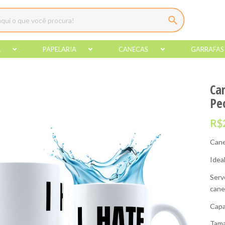
A
PAPELARIA
CANECAS
GARRAFAS
Ca
Pe
R$
Cane
Idea
Serv
cane
Capa
Tama