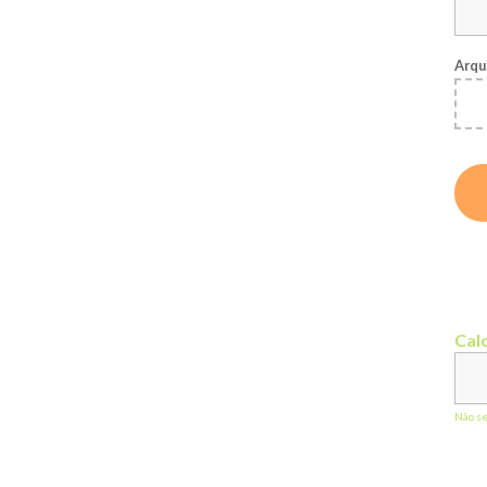
Arqu
Calc
Não s