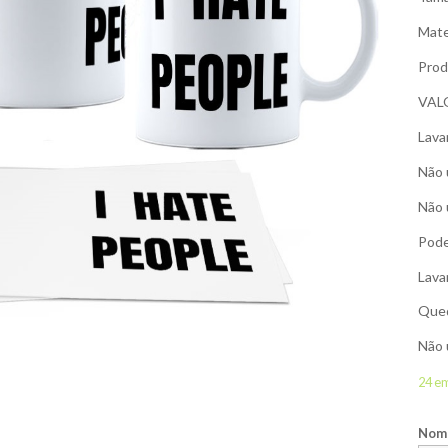
Mate
Prod
VAL
Lava
Não 
Não 
Pode
Lava
Qued
Não 
24 e
Nome