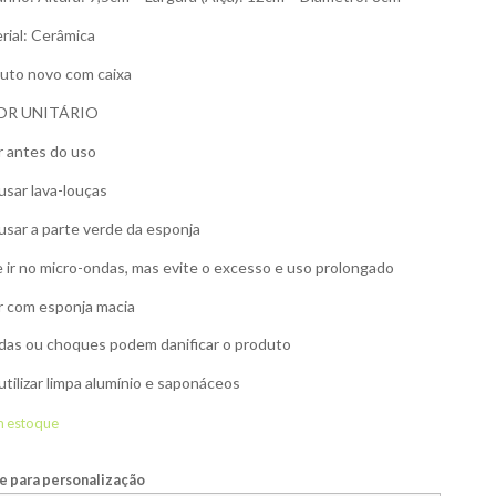
rial: Cerâmica
uto novo com caixa
OR UNITÁRIO
r antes do uso
usar lava-louças
usar a parte verde da esponja
 ir no micro-ondas, mas evite o excesso e uso prolongado
r com esponja macia
as ou choques podem danificar o produto
utilizar limpa alumínio e saponáceos
m estoque
 para personalização