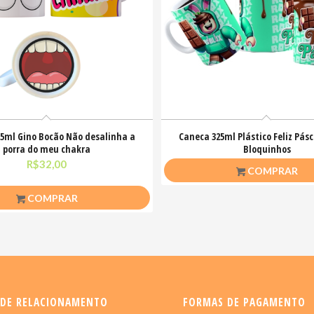
5ml Gino Bocão Não desalinha a
Caneca 325ml Plástico Feliz Pásc
porra do meu chakra
Bloquinhos
R$
32,00
R$
20,00
COMPRAR
COMPRAR
 DE RELACIONAMENTO
FORMAS DE PAGAMENTO