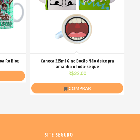
oa Ro Blox
Caneca 325ml Gino Bocão Não deixe pra
amanhã o foda-se que
R$
32,00
COMPRAR
SITE SEGURO