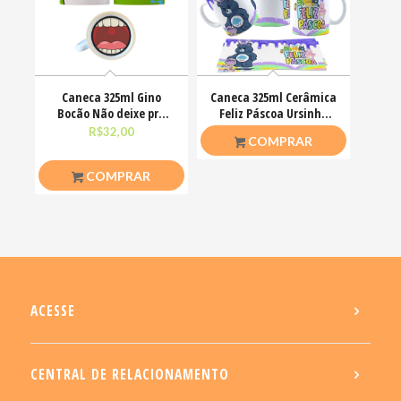
Caneca 325ml Gino
Caneca 325ml Cerâmica
Bocão Não deixe pra
Feliz Páscoa Ursinho
amanhã o foda-se que
Carinhosos
R$
32,00
R$
26,50
COMPRAR
COMPRAR
ACESSE
CENTRAL DE RELACIONAMENTO