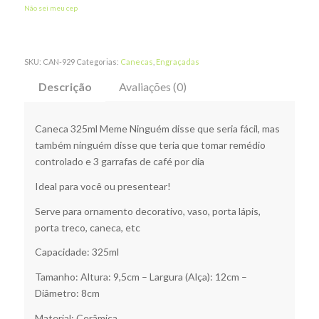
Não sei meu cep
SKU:
CAN-929
Categorias:
Canecas
,
Engraçadas
Descrição
Avaliações (0)
Caneca 325ml Meme Ninguém disse que seria fácil, mas
também ninguém disse que teria que tomar remédio
controlado e 3 garrafas de café por dia
Ideal para você ou presentear!
Serve para ornamento decorativo, vaso, porta lápis,
porta treco, caneca, etc
Capacidade: 325ml
Tamanho: Altura: 9,5cm – Largura (Alça): 12cm –
Diâmetro: 8cm
Material: Cerâmica