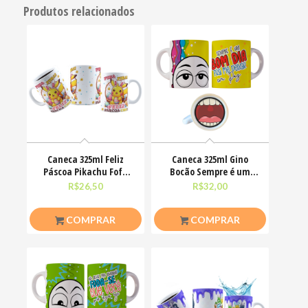
Produtos relacionados
Caneca 325ml Feliz
Caneca 325ml Gino
Páscoa Pikachu Fofo
Bocão Sempre é um
divertido
bom dia pra me deixar
R$
26,50
R$
32,00
em
COMPRAR
COMPRAR