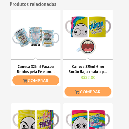
Produtos relacionados
Caneca 325ml Páscoa
Caneca 325ml Gino
Unidos pela Fé e amor
Bocão Haja chakra pra
que ele nos ensinou
alinha nessa vida
R$
26,50
R$
32,00
COMPRAR
COMPRAR