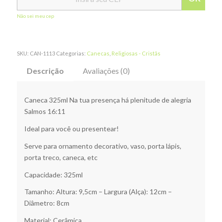
Não sei meu cep
SKU:
CAN-1113
Categorias:
Canecas
,
Religiosas - Cristãs
Descrição
Avaliações (0)
Caneca 325ml Na tua presença há plenitude de alegria
Salmos 16:11
Ideal para você ou presentear!
Serve para ornamento decorativo, vaso, porta lápis,
porta treco, caneca, etc
Capacidade: 325ml
Tamanho: Altura: 9,5cm – Largura (Alça): 12cm –
Diâmetro: 8cm
Material: Cerâmica