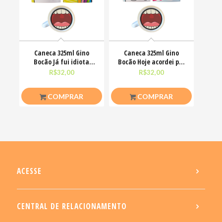
Caneca 325ml Gino
Caneca 325ml Gino
Bocão Já fui idiota
Bocão Hoje acordei pra
agora só finjo Meme
ser simpática não
R$
32,00
R$
32,00
COMPRAR
COMPRAR
ACESSE
CENTRAL DE RELACIONAMENTO