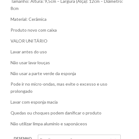
Tamanho: Altura: 9,5cm – Largura (Alça): 12cm – Diâmetro:
8cm
Material: Cerâmica
Produto novo com caixa
VALOR UNITÁRIO
Lavar antes do uso
Não usar lava-louças
Não usar a parte verde da esponja
Pode ir no micro-ondas, mas evite o excesso e uso
prolongado
Lavar com esponja macia
Quedas ou choques podem danificar o produto
Não utilizar limpa alumínio e saponáceos
DESENHO