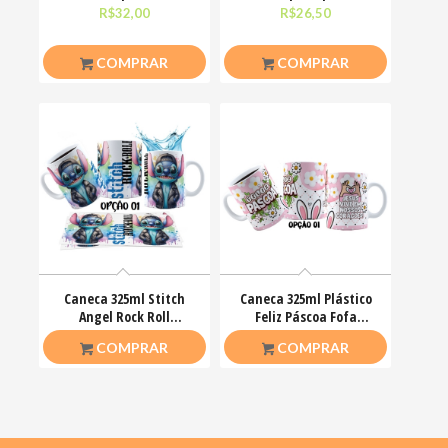
não fala, os olhos
esteja com você
R$
32,00
R$
26,50
COMPRAR
COMPRAR
Caneca 325ml Stitch
Caneca 325ml Plástico
Angel Rock Roll
Feliz Páscoa Fofa
Motoclub Motoqueiro
Coelhinhos Mimos
R$
26,50
R$
20,00
COMPRAR
COMPRAR