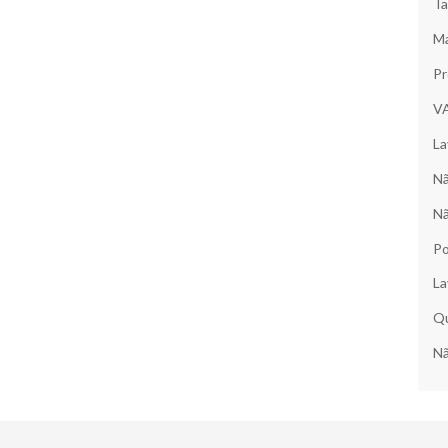
Ta
Ma
Pr
V
La
Nã
Nã
Po
La
Qu
Nã