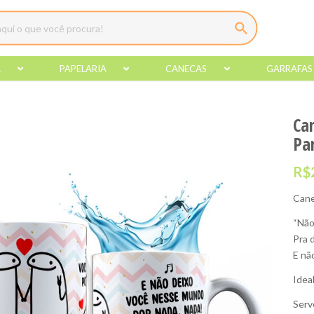
A
PAPELARIA
CANECAS
GARRAFAS
Ca
Pa
R$
Cane
“Não
Pra 
E nã
Idea
Serv