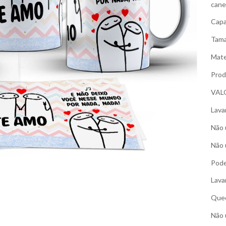
cane
Capa
Tama
Mate
Prod
VAL
Lava
Não 
Não 
Pode
Lava
Qued
Não 