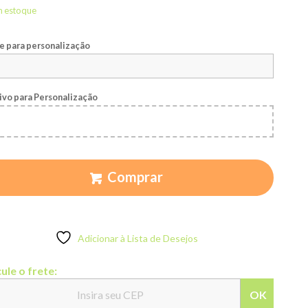
m estoque
 para personalização
ivo para Personalização
Comprar
Adicionar à Lista de Desejos
ule o frete:
OK