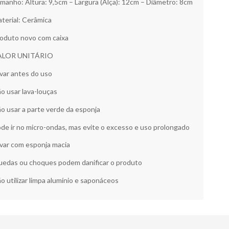
manho: Altura: 9,5cm – Largura (Alça): 12cm – Diâmetro: 8cm
terial: Cerâmica
oduto novo com caixa
ALOR UNITÁRIO
var antes do uso
o usar lava-louças
o usar a parte verde da esponja
de ir no micro-ondas, mas evite o excesso e uso prolongado
var com esponja macia
edas ou choques podem danificar o produto
o utilizar limpa alumínio e saponáceos