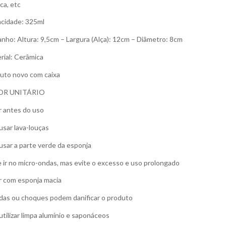
ca, etc
cidade: 325ml
nho: Altura: 9,5cm – Largura (Alça): 12cm – Diâmetro: 8cm
rial: Cerâmica
uto novo com caixa
OR UNITÁRIO
r antes do uso
usar lava-louças
usar a parte verde da esponja
 ir no micro-ondas, mas evite o excesso e uso prolongado
r com esponja macia
as ou choques podem danificar o produto
utilizar limpa alumínio e saponáceos