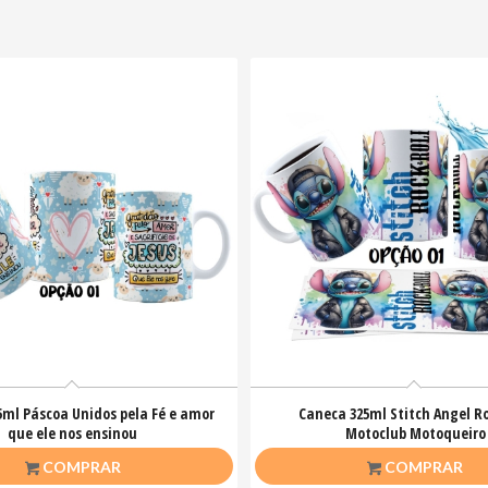
5ml Páscoa Unidos pela Fé e amor
Caneca 325ml Stitch Angel Ro
que ele nos ensinou
Motoclub Motoqueiro
R$
26,50
R$
26,50
COMPRAR
COMPRAR