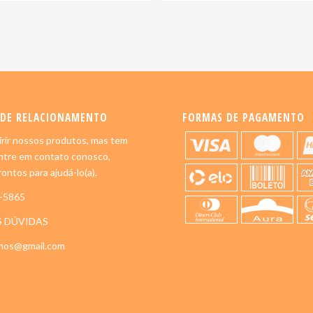
 DE RELACIONAMENTO
FORMAS DE PAGAMENTO
rir nossos produtos, mas tem
ntre em contato conosco,
ontos para ajudá-lo(a).
5-5865
S DÚVIDAS
imos@gmail.com