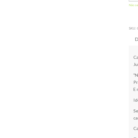
Não s
SKU:
D
Ca
Ju
"N
Pr
E 
Id
Se
ca
Ca