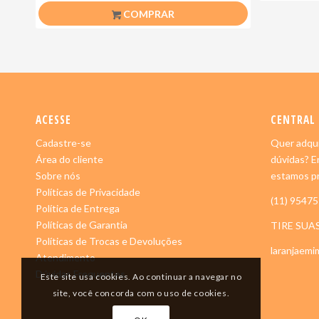
COMPRAR
ACESSE
CENTRAL
Cadastre-se
Quer adqui
Área do cliente
dúvidas? E
Sobre nós
estamos pr
Políticas de Privacidade
(11) 9547
Política de Entrega
Políticas de Garantia
TIRE SUA
Políticas de Trocas e Devoluções
laranjaem
Atendimento
Dúvidas Frequentes
Este site usa cookies. Ao continuar a navegar no
site, você concorda com o uso de cookies.