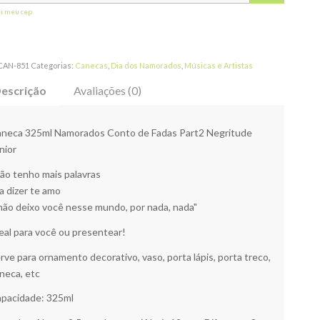
ei meu cep
CAN-851
Categorias:
Canecas
,
Dia dos Namorados
,
Músicas e Artistas
escrição
Avaliações (0)
neca 325ml Namorados Conto de Fadas Part2 Negritude
nior
ão tenho mais palavras
a dizer te amo
não deixo você nesse mundo, por nada, nada"
eal para você ou presentear!
rve para ornamento decorativo, vaso, porta lápis, porta treco,
neca, etc
pacidade: 325ml