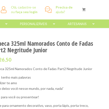
Olá, cadastre-se
Precisa de
ou
faça seu login
ajuda?
PERSONALIZÁVEIS
ARTESANAIS
neca 325ml Namorados Conto de Fadas
rt2 Negritude Junior
26,50
ca 325ml Namorados Conto de Fadas Part2 Negritude Junior
 tenho mais palavras
dizer te amo
o deixo você nesse mundo, por nada, nada”
l para você ou presentear!
e para ornamento decorativo, vaso, porta lápis, porta treco,