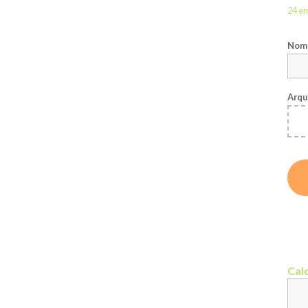
24 e
Nome
Arqu
Calc