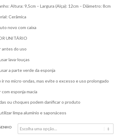
nho: Altura: 9,5cm – Largura (Alça): 12cm – Diâmetro: 8cm
rial: Cerâmica
uto novo com caixa
OR UNITÁRIO
r antes do uso
usar lava-louças
usar a parte verde da esponja
 ir no micro-ondas, mas evite o excesso e uso prolongado
r com esponja macia
as ou choques podem danificar o produto
utilizar limpa alumínio e saponáceos
SENHO