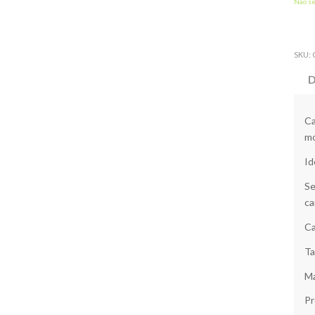
Não s
SKU:
D
Ca
mo
Id
Se
ca
Ca
Ta
Ma
Pr