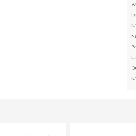
V
La
Nã
Nã
Po
La
Qu
Nã