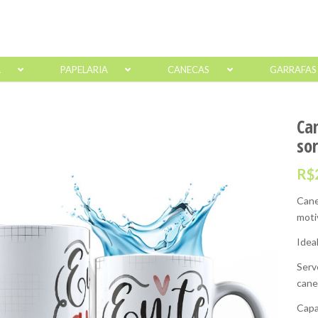
A
PAPELARIA
CANECAS
GARRAFAS
Ca
so
R$
Cane
moti
Idea
Serv
cane
Capa