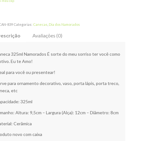
ei meu cep
CAN-839
Categorias:
Canecas
,
Dia dos Namorados
escrição
Avaliações (0)
neca 325ml Namorados É sorte do meu sorriso ter você como
tivo. Eu te Amo!
eal para você ou presentear!
rve para ornamento decorativo, vaso, porta lápis, porta treco,
neca, etc
pacidade: 325ml
manho: Altura: 9,5cm – Largura (Alça): 12cm – Diâmetro: 8cm
terial: Cerâmica
oduto novo com caixa