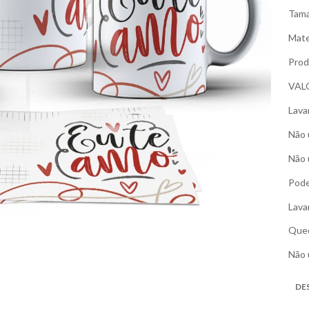
Tama
Mate
Prod
VAL
Lava
Não 
Não 
Pode
Lava
Qued
Não 
DE