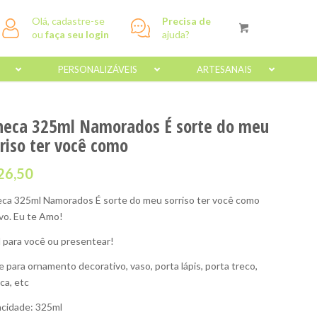
Olá, cadastre-se
Precisa de
ou
faça seu login
ajuda?
PERSONALIZÁVEIS
ARTESANAIS
neca 325ml Namorados É sorte do meu
rriso ter você como
26,50
ca 325ml Namorados É sorte do meu sorriso ter você como
vo. Eu te Amo!
l para você ou presentear!
e para ornamento decorativo, vaso, porta lápis, porta treco,
ca, etc
cidade: 325ml