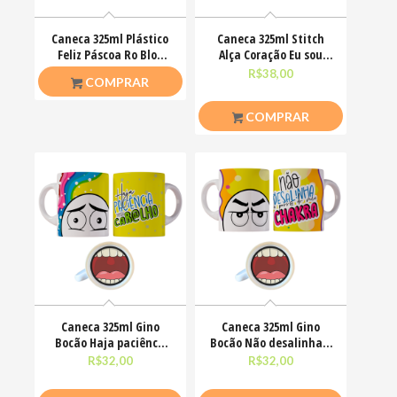
Caneca 325ml Plástico
Caneca 325ml Stitch
Feliz Páscoa Ro Blox
Alça Coração Eu sou
Bloquinhos
uma pessoa calma
R$
20,00
R$
38,00
COMPRAR
COMPRAR
Caneca 325ml Gino
Caneca 325ml Gino
Bocão Haja paciênca
Bocão Não desalinha a
nesse caralho Meme
porra do meu chakra
R$
32,00
R$
32,00