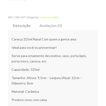
SKU:
CAN-637
Categorias:
Canecas
,
Natal
Descrição
Avaliações (0)
Caneca 325ml Natal Com quem a gente ama
Ideal para você ou presentear!
Serve para ornamento decorativo, vaso, porta lápis,
porta treco, caneca, etc
Capacidade: 325ml
Tamanho: Altura: 9,5cm – Largura (Alça): 12cm –
Diâmetro: 8cm
Material: Cerâmica
Produto novo com caixa