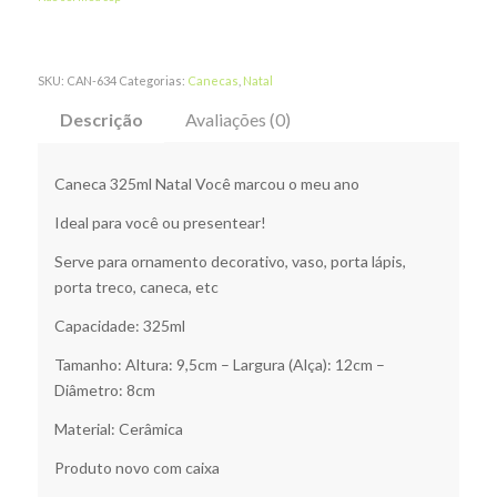
SKU:
CAN-634
Categorias:
Canecas
,
Natal
Descrição
Avaliações (0)
Caneca 325ml Natal Você marcou o meu ano
Ideal para você ou presentear!
Serve para ornamento decorativo, vaso, porta lápis,
porta treco, caneca, etc
Capacidade: 325ml
Tamanho: Altura: 9,5cm – Largura (Alça): 12cm –
Diâmetro: 8cm
Material: Cerâmica
Produto novo com caixa