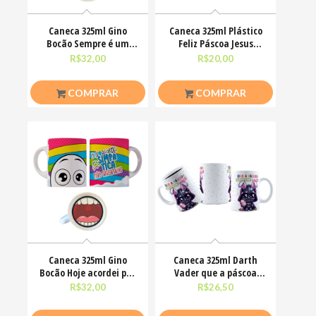
Caneca 325ml Gino
Caneca 325ml Plástico
Bocão Sempre é um
Feliz Páscoa Jesus
bom dia pra me deixar
Cristo Coelhinhos
R$
32,00
R$
20,00
em
COMPRAR
COMPRAR
Caneca 325ml Gino
Caneca 325ml Darth
Bocão Hoje acordei pra
Vader que a páscoa
ser simpática não
esteja com você
R$
32,00
R$
26,50