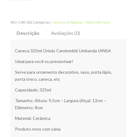
SKU:
CAN-226
Categorias:
Canecas
,
Religiosas - Matriz Africana
Descrição
Avaliações (0)
Caneca 325ml Orixás Candomblé Umbanda IANSA
Ideal para você ou presentear!
Serve para ornamento decorativo, vaso, porta lápis,
porta treco, caneca, etc
Capacidade: 325ml
Tamanho: Altura: 9,5cm – Largura (Alça): 12cm –
Diâmetro: 8cm
Material: Cerâmica
Produto novo com caixa