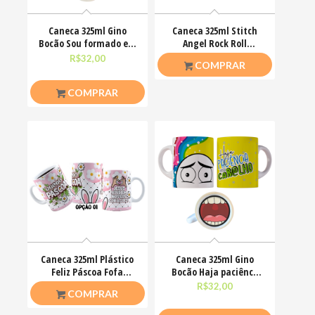
Caneca 325ml Gino
Caneca 325ml Stitch
Bocão Sou formado em
Angel Rock Roll
deboche com mestrado
Motoclub Motoqueiro
R$
32,00
R$
26,50
COMPRAR
COMPRAR
Caneca 325ml Plástico
Caneca 325ml Gino
Feliz Páscoa Fofa
Bocão Haja paciênca
Coelhinhos Mimos
nesse caralho Meme
R$
20,00
R$
32,00
COMPRAR