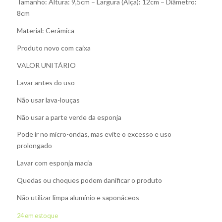
Tamanho: Altura: 9,5cm – Largura (Alça): 12cm – Diâmetro:
8cm
Material: Cerâmica
Produto novo com caixa
VALOR UNITÁRIO
Lavar antes do uso
Não usar lava-louças
Não usar a parte verde da esponja
Pode ir no micro-ondas, mas evite o excesso e uso
prolongado
Lavar com esponja macia
Quedas ou choques podem danificar o produto
Não utilizar limpa alumínio e saponáceos
24 em estoque