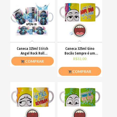
Caneca 325ml Stitch
Caneca 325ml Gino
Angel Rock Roll
Bocão Sempre é um
Motoclub Motoqueiro
bom dia pra me deixar
R$
26,50
R$
32,00
COMPRAR
em
COMPRAR