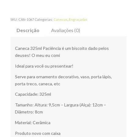
SKU:
CAN-1067
Categorias:
Canecas
,
Engraçadas
Descrição
Avaliações (0)
Caneca 325ml Paciência é um biscoito dado pelos
deuses! O meu eu comi
Ideal para você ou presentear!
Serve para ornamento decorativo, vaso, porta lápis,
porta treco, caneca, etc
Capacidade: 325ml
Tamanho: Altura: 9,5cm – Largura (Alça): 12cm –
Diâmetro: 8cm
Material: Cerâmica
Produto novo com caixa