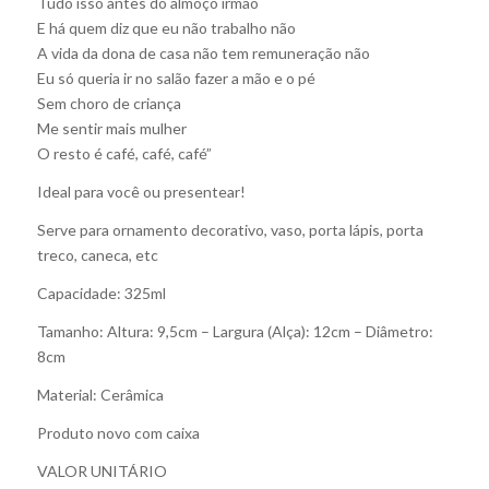
Tudo isso antes do almoço irmão
E há quem diz que eu não trabalho não
A vida da dona de casa não tem remuneração não
Eu só queria ir no salão fazer a mão e o pé
Sem choro de criança
Me sentir mais mulher
O resto é café, café, café”
Ideal para você ou presentear!
Serve para ornamento decorativo, vaso, porta lápis, porta
treco, caneca, etc
Capacidade: 325ml
Tamanho: Altura: 9,5cm – Largura (Alça): 12cm – Diâmetro:
8cm
Material: Cerâmica
Produto novo com caixa
VALOR UNITÁRIO