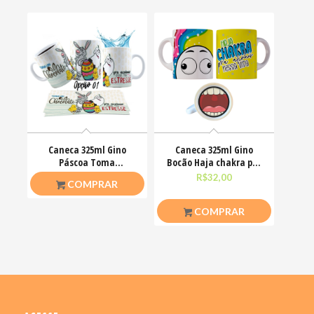
Caneca 325ml Gino
Caneca 325ml Gino
Páscoa Toma
Bocão Haja chakra pra
chocolate pra acalmar
alinha nessa vida
R$
26,50
R$
32,00
COMPRAR
esse teu estresse
COMPRAR