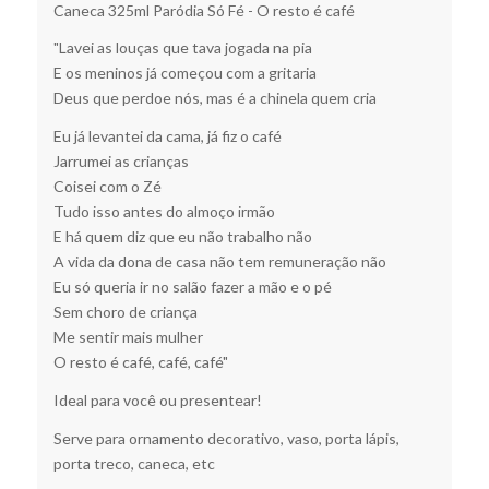
Caneca 325ml Paródia Só Fé - O resto é café
"Lavei as louças que tava jogada na pia
E os meninos já começou com a gritaria
Deus que perdoe nós, mas é a chinela quem cria
Eu já levantei da cama, já fiz o café
Jarrumei as crianças
Coisei com o Zé
Tudo isso antes do almoço irmão
E há quem diz que eu não trabalho não
A vida da dona de casa não tem remuneração não
Eu só queria ir no salão fazer a mão e o pé
Sem choro de criança
Me sentir mais mulher
O resto é café, café, café"
Ideal para você ou presentear!
Serve para ornamento decorativo, vaso, porta lápis,
porta treco, caneca, etc