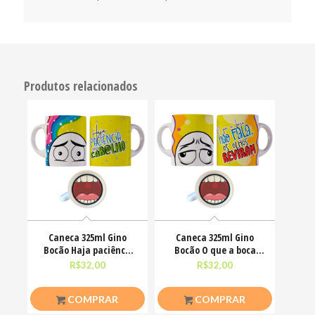
Produtos relacionados
Caneca 325ml Gino
Caneca 325ml Gino
Bocão Haja paciênca
Bocão O que a boca
nesse caralho Meme
não fala, os olhos
R$
32,00
R$
32,00
COMPRAR
COMPRAR