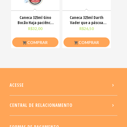
Caneca 325ml Gino
Caneca 325ml Darth
Bocão Haja paciênca
Vader que a páscoa
nesse caralho Meme
esteja com você
R$
32,00
R$
26,50
COMPRAR
COMPRAR
ACESSE
CENTRAL DE RELACIONAMENTO