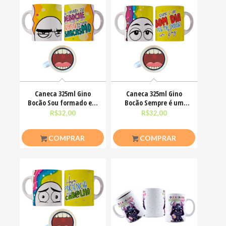
Caneca 325ml Gino
Caneca 325ml Gino
Bocão Sou formado em
Bocão Sempre é um
deboche com mestrado
bom dia pra me deixar
R$
32,00
R$
32,00
em
COMPRAR
COMPRAR