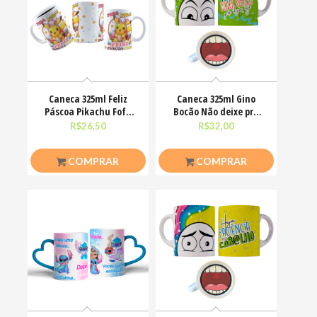
Caneca 325ml Feliz
Caneca 325ml Gino
Páscoa Pikachu Fofo
Bocão Não deixe pra
divertido
amanhã o foda-se que
R$
26,50
R$
32,00
COMPRAR
COMPRAR