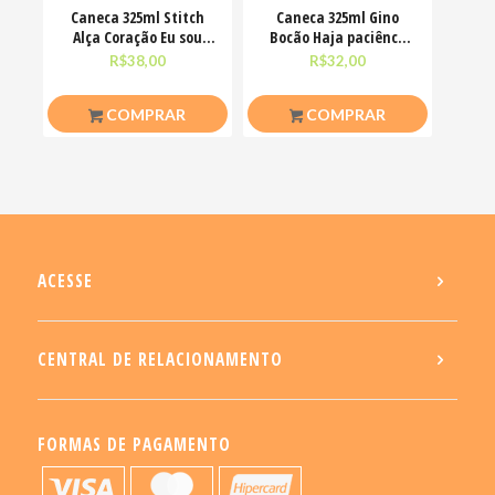
Caneca 325ml Stitch
Caneca 325ml Gino
Alça Coração Eu sou
Bocão Haja paciênca
uma pessoa calma
nesse caralho Meme
R$
38,00
R$
32,00
COMPRAR
COMPRAR
ACESSE
CENTRAL DE RELACIONAMENTO
FORMAS DE PAGAMENTO