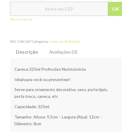
OK
Não sei meu cep
SKU:
CAN-267
Categorias:
Canecas
,
Profissões
Descrição
Avaliações (0)
Caneca 325ml Profissões Nutricionista
Ideal para você ou presentear!
Serve para ornamento decorativo, vaso, porta lápis,
porta treco, caneca, etc
Capacidade: 325ml
Tamanho: Altura: 9,5cm – Largura (Alça): 12cm –
Diâmetro: 8cm