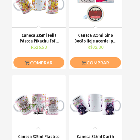
Caneca 325ml Feliz
Caneca 325ml Gino
Páscoa Pikachu Fofo
Bocão Hoje acordei pra
divertido
ser simpática não
R$
26,50
R$
32,00
COMPRAR
COMPRAR
Caneca 325ml Plástico
Caneca 325ml Darth