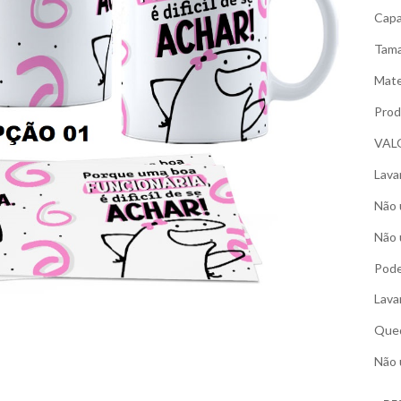
Capa
Tama
Mate
Prod
VAL
Lava
Não 
Não 
Pode
Lava
Qued
Não 