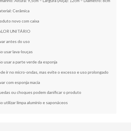
manho: Altura: 9,5cm – Largura (Alça): 12cm – Diâmetro: 8cm
terial: Cerâmica
oduto novo com caixa
ALOR UNITÁRIO
var antes do uso
o usar lava-louças
o usar a parte verde da esponja
de ir no micro-ondas, mas evite o excesso e uso prolongado
var com esponja macia
edas ou choques podem danificar o produto
o utilizar limpa alumínio e saponáceos