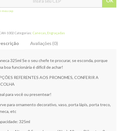
OK
ei meu cep
CAN-1002
Categorias:
Canecas
,
Engraçadas
escrição
Avaliações (0)
neca 325ml Se o seu chefe te procurar, se esconda, porque
a boa funcionária é difícil de achar!
PÇÕES REFERENTES AOS PRONOMES, CONFERIR A
SCOLHA
eal para você ou presentear!
rve para ornamento decorativo, vaso, porta lápis, porta treco,
neca, etc
pacidade: 325ml