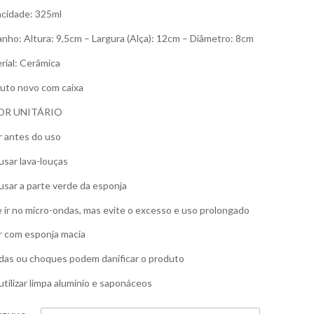
cidade: 325ml
nho: Altura: 9,5cm – Largura (Alça): 12cm – Diâmetro: 8cm
rial: Cerâmica
uto novo com caixa
OR UNITÁRIO
r antes do uso
usar lava-louças
usar a parte verde da esponja
 ir no micro-ondas, mas evite o excesso e uso prolongado
r com esponja macia
as ou choques podem danificar o produto
utilizar limpa alumínio e saponáceos