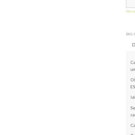
Não s
SKU:
D
Ca
um
O
E
Id
Se
ca
Ca