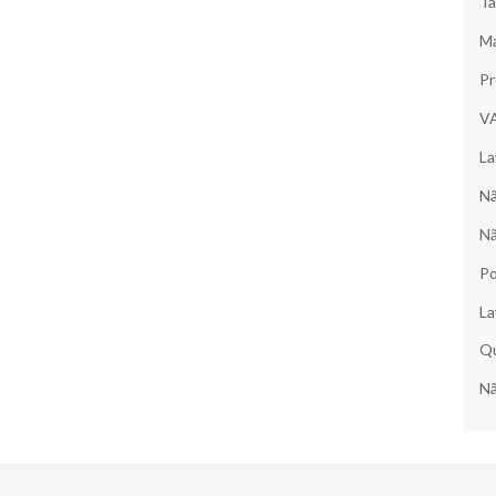
Ta
Ma
Pr
V
La
Nã
Nã
Po
La
Qu
Nã