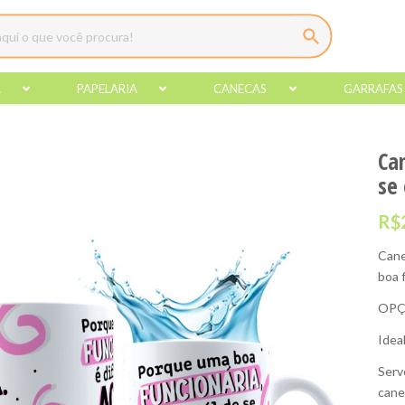
A
PAPELARIA
CANECAS
GARRAFAS
Ca
se
R$
Cane
boa f
OPÇ
Idea
Serv
cane