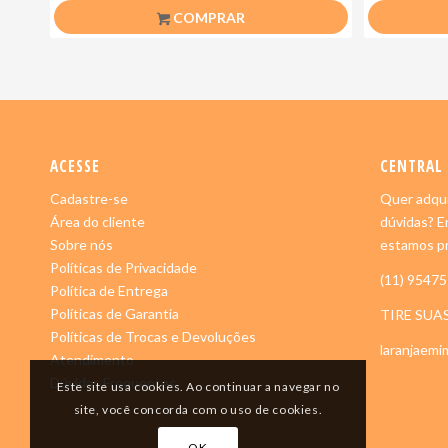
COMPRAR
ACESSE
CENTRAL
Cadastre-se
Quer adqui
Área do cliente
dúvidas? E
Sobre nós
estamos pr
Políticas de Privacidade
(11) 9547
Política de Entrega
Políticas de Garantia
TIRE SUA
Políticas de Trocas e Devoluções
laranjaem
Atendimento
Dúvidas Frequentes
Este site usa cookies. Ao continuar a navegar no
site, você concorda com o uso de cookies.
OK