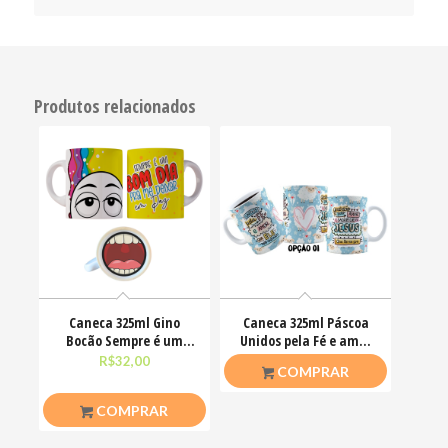
Produtos relacionados
Caneca 325ml Gino
Caneca 325ml Páscoa
Bocão Sempre é um
Unidos pela Fé e amor
bom dia pra me deixar
que ele nos ensinou
R$
32,00
R$
26,50
COMPRAR
em
COMPRAR