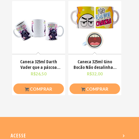
Caneca 325ml Darth
Caneca 325ml Gino
Vader que a páscoa
Bocão Não desalinha a
esteja com você
porra do meu chakra
R$
26,50
R$
32,00
COMPRAR
COMPRAR
ACESSE