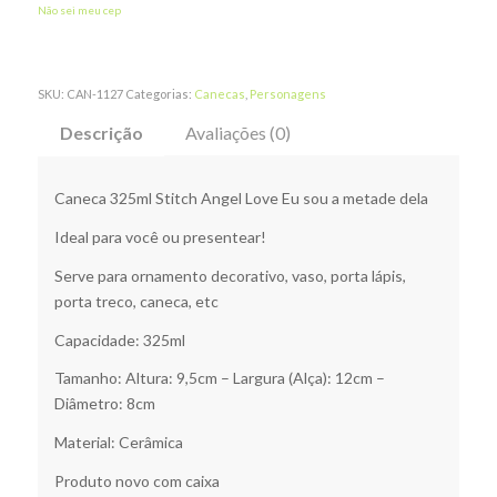
Não sei meu cep
SKU:
CAN-1127
Categorias:
Canecas
,
Personagens
Descrição
Avaliações (0)
Caneca 325ml Stitch Angel Love Eu sou a metade dela
Ideal para você ou presentear!
Serve para ornamento decorativo, vaso, porta lápis,
porta treco, caneca, etc
Capacidade: 325ml
Tamanho: Altura: 9,5cm – Largura (Alça): 12cm –
Diâmetro: 8cm
Material: Cerâmica
Produto novo com caixa