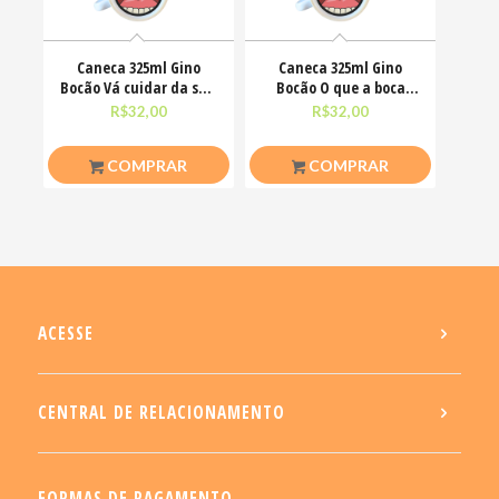
Caneca 325ml Gino
Caneca 325ml Gino
Bocão Vá cuidar da sua
Bocão O que a boca
vidinha Engraçadas
não fala, os olhos
R$
32,00
R$
32,00
COMPRAR
COMPRAR
ACESSE
CENTRAL DE RELACIONAMENTO
FORMAS DE PAGAMENTO