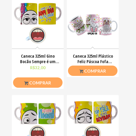
Caneca 325ml Gino
Caneca 325ml Plástico
Bocão Sempre é um
Feliz Páscoa Fofa
bom dia pra me deixar
Coelhinhos Mimos
R$
32,00
R$
20,00
COMPRAR
em
COMPRAR