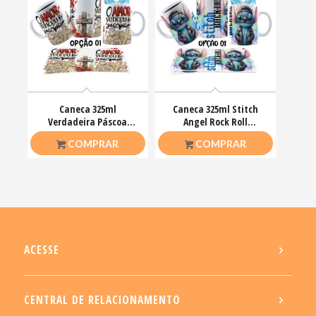
Caneca 325ml
Caneca 325ml Stitch
Verdadeira Páscoa
Angel Rock Roll
Jesus Cristo O amor
Motoclub Motoqueiro
R$
26,50
R$
26,50
COMPRAR
COMPRAR
venceu
ACESSE
CENTRAL DE RELACIONAMENTO