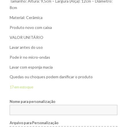
Tamanho: Altura: 9,5cm – Largura (Alça): 12cm – Diâmetro:
8cm
Material: Cerâmica
Produto novo com caixa
VALOR UNITÁRIO
Lavar antes do uso
Pode ir no micro-ondas
Lavar com esponja macia
Quedas ou choques podem danificar o produto
17 em estoque
Nome para personalização
Arquivo para Personalização