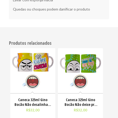
Quedas ou choques podem danificar o produto
Produtos relacionados
Caneca 325ml Gino
Caneca 325ml Gino
Bocão Não desalinha a
Bocão Não deixe pra
porra do meu chakra
amanhã o foda-se que
R$
32,00
R$
32,00