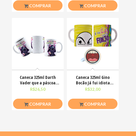
COMPRAR
COMPRAR
Caneca 325ml Darth
Caneca 325ml Gino
Vader que a páscoa
Bocão Já fui idiota
esteja com você
agora só finjo Meme
R$
26,50
R$
32,00
COMPRAR
COMPRAR