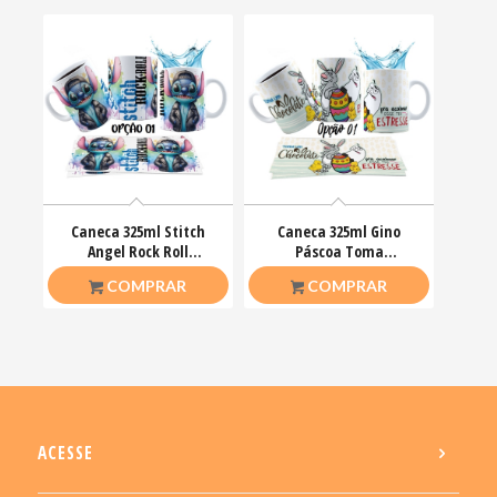
Caneca 325ml Stitch
Caneca 325ml Gino
Angel Rock Roll
Páscoa Toma
Motoclub Motoqueiro
chocolate pra acalmar
R$
26,50
R$
26,50
COMPRAR
COMPRAR
esse teu estresse
ACESSE