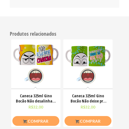
Produtos relacionados
Caneca 325ml Gino
Caneca 325ml Gino
Bocão Não desalinha a
Bocão Não deixe pra
porra do meu chakra
amanhã o foda-se que
R$
32,00
R$
32,00
COMPRAR
COMPRAR