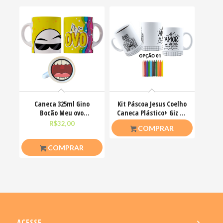
Caneca 325ml Gino
Kit Páscoa Jesus Coelho
Bocão Meu ovo
Caneca Plástico+ Giz De
Engraçadas Meme
Cera Colorir
R$
32,00
R$
23,00
COMPRAR
COMPRAR
ACESSE