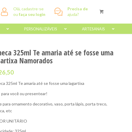
Olá, cadastre-se
Precisa de
ou
faça seu login
ajuda?
PERSONALIZÁVEIS
ARTESANAIS
neca 325ml Te amaria até se fosse uma
gartixa Namorados
26,50
ca 325ml Te amaria até se fosse uma lagartixa
l para você ou presentear!
e para ornamento decorativo, vaso, porta lápis, porta treco,
ca, etc
OR UNITÁRIO
cidade: 325ml