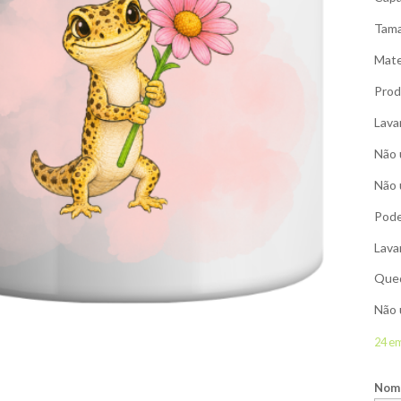
Tama
Mate
Prod
Lava
Não 
Não 
Pode
Lava
Qued
Não 
24 e
Nome