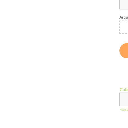
Arqu
Calc
Não s