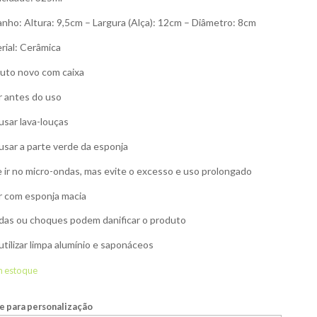
nho: Altura: 9,5cm – Largura (Alça): 12cm – Diâmetro: 8cm
rial: Cerâmica
uto novo com caixa
r antes do uso
usar lava-louças
usar a parte verde da esponja
 ir no micro-ondas, mas evite o excesso e uso prolongado
r com esponja macia
as ou choques podem danificar o produto
utilizar limpa alumínio e saponáceos
m estoque
 para personalização