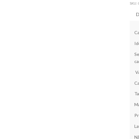
SKU:
D
Ca
Id
Se
ca
V
Ca
Ta
Ma
Pr
La
Nã