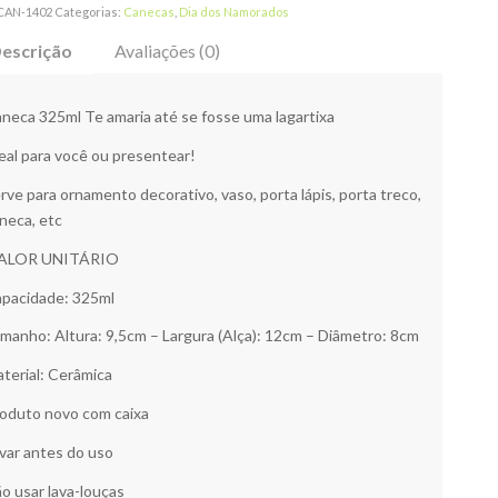
CAN-1402
Categorias:
Canecas
,
Dia dos Namorados
escrição
Avaliações (0)
neca 325ml Te amaria até se fosse uma lagartixa
eal para você ou presentear!
rve para ornamento decorativo, vaso, porta lápis, porta treco,
neca, etc
ALOR UNITÁRIO
pacidade: 325ml
manho: Altura: 9,5cm – Largura (Alça): 12cm – Diâmetro: 8cm
terial: Cerâmica
oduto novo com caixa
var antes do uso
o usar lava-louças