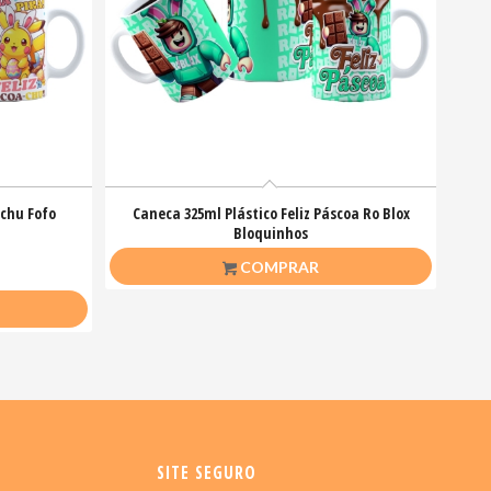
achu Fofo
Caneca 325ml Plástico Feliz Páscoa Ro Blox
Bloquinhos
R$
20,00
COMPRAR
SITE SEGURO