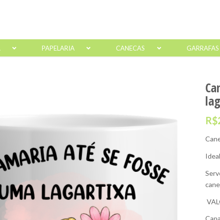
A
PAPELARIA
CANECAS
GARRAFAS
Ca
la
R$
Cane
Idea
Serv
cane
VAL
Capa