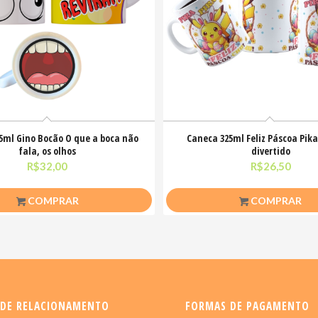
5ml Gino Bocão O que a boca não
Caneca 325ml Feliz Páscoa Pik
fala, os olhos
divertido
R$
32,00
R$
26,50
COMPRAR
COMPRAR
 DE RELACIONAMENTO
FORMAS DE PAGAMENTO