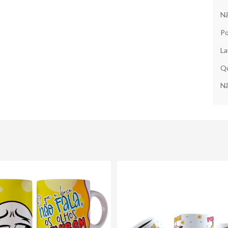
Nã
Po
La
Qu
Nã