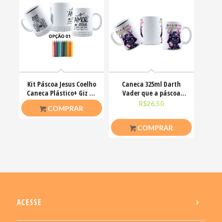
Kit Páscoa Jesus Coelho
Caneca 325ml Darth
Caneca Plástico+ Giz De
Vader que a páscoa
Cera Colorir
esteja com você
R$
23,00
R$
26,50
COMPRAR
COMPRAR
ACESSE