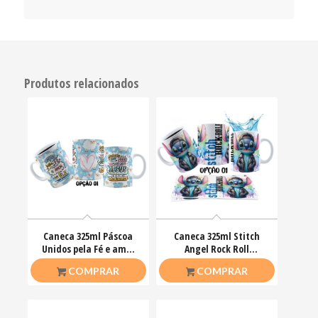
Produtos relacionados
Caneca 325ml Páscoa
Caneca 325ml Stitch
Unidos pela Fé e amor
Angel Rock Roll
que ele nos ensinou
Motoclub Motoqueiro
R$
26,50
R$
26,50
COMPRAR
COMPRAR