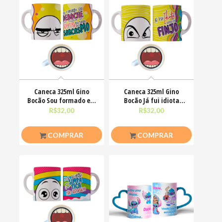
Caneca 325ml Gino
Caneca 325ml Gino
Bocão Sou formado em
Bocão Já fui idiota
deboche com mestrado
agora só finjo Meme
R$
32,00
R$
32,00
COMPRAR
COMPRAR