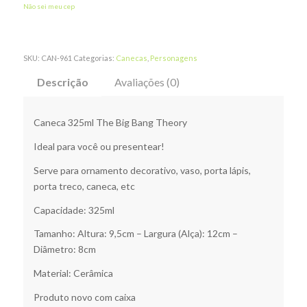
Não sei meu cep
SKU:
CAN-961
Categorias:
Canecas
,
Personagens
Descrição
Avaliações (0)
Caneca 325ml The Big Bang Theory
Ideal para você ou presentear!
Serve para ornamento decorativo, vaso, porta lápis,
porta treco, caneca, etc
Capacidade: 325ml
Tamanho: Altura: 9,5cm – Largura (Alça): 12cm –
Diâmetro: 8cm
Material: Cerâmica
Produto novo com caixa