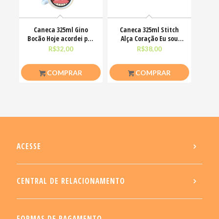
Caneca 325ml Gino
Caneca 325ml Stitch
Bocão Hoje acordei pra
Alça Coração Eu sou
ser simpática não
uma pessoa calma
R$
32,00
R$
38,00
COMPRAR
COMPRAR
ACESSE
CENTRAL DE RELACIONAMENTO
FORMAS DE PAGAMENTO