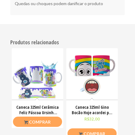
Quedas ou choques podem danificar o produto
Produtos relacionados
Caneca 325ml Cerâmica
Caneca 325ml Gino
Feliz Páscoa Ursinho
Bocão Hoje acordei pra
Carinhosos
ser simpática não
R$
26,50
R$
32,00
COMPRAR
COMPRAR