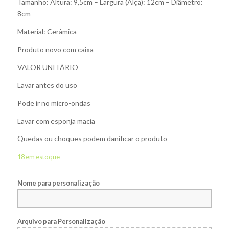
Tamanho: Altura: 9,5cm – Largura (Alça): 12cm – Diâmetro:
8cm
Material: Cerâmica
Produto novo com caixa
VALOR UNITÁRIO
Lavar antes do uso
Pode ir no micro-ondas
Lavar com esponja macia
Quedas ou choques podem danificar o produto
18 em estoque
Nome para personalização
Arquivo para Personalização