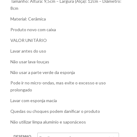
Tamanho: Altura: 9,5cm – Largura (Alça): 12cm – Diâmetro:
8cm
Material: Cerâmica
Produto novo com caixa
VALOR UNITÁRIO
Lavar antes do uso
Não usar lava-louças
Não usar a parte verde da esponja
Pode ir no micro-ondas, mas evite o excesso e uso
prolongado
Lavar com esponja macia
Quedas ou choques podem danificar o produto
Não utilizar limpa alumínio e saponáceos
DESENHO