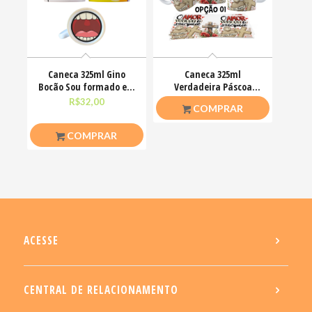
Caneca 325ml Gino
Caneca 325ml
Bocão Sou formado em
Verdadeira Páscoa
deboche com mestrado
Jesus Cristo O amor
R$
32,00
R$
26,50
COMPRAR
venceu
COMPRAR
ACESSE
CENTRAL DE RELACIONAMENTO