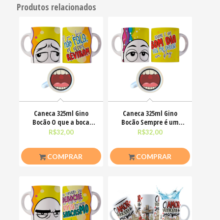
Produtos relacionados
Caneca 325ml Gino
Caneca 325ml Gino
Bocão O que a boca
Bocão Sempre é um
não fala, os olhos
bom dia pra me deixar
R$
32,00
R$
32,00
em
COMPRAR
COMPRAR