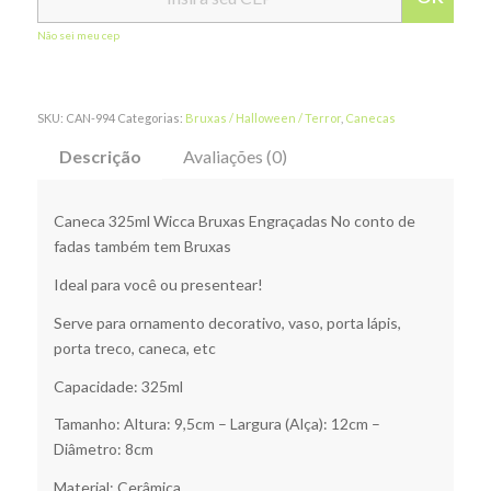
Não sei meu cep
SKU:
CAN-994
Categorias:
Bruxas / Halloween / Terror
,
Canecas
Descrição
Avaliações (0)
Caneca 325ml Wicca Bruxas Engraçadas No conto de
fadas também tem Bruxas
Ideal para você ou presentear!
Serve para ornamento decorativo, vaso, porta lápis,
porta treco, caneca, etc
Capacidade: 325ml
Tamanho: Altura: 9,5cm – Largura (Alça): 12cm –
Diâmetro: 8cm
Material: Cerâmica