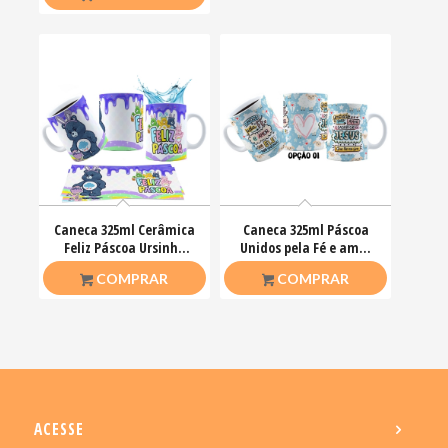
Caneca 325ml Cerâmica
Caneca 325ml Páscoa
Feliz Páscoa Ursinho
Unidos pela Fé e amor
Carinhosos
que ele nos ensinou
R$
26,50
R$
26,50
COMPRAR
COMPRAR
ACESSE