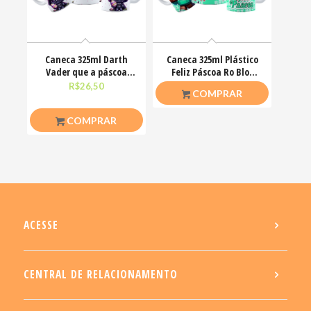
Caneca 325ml Darth
Caneca 325ml Plástico
Vader que a páscoa
Feliz Páscoa Ro Blox
esteja com você
Bloquinhos
R$
26,50
R$
20,00
COMPRAR
COMPRAR
ACESSE
CENTRAL DE RELACIONAMENTO