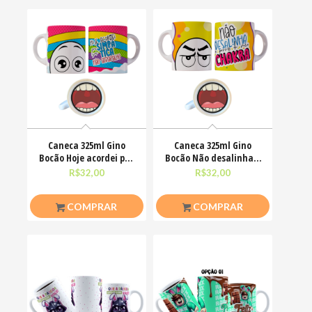
Caneca 325ml Gino
Caneca 325ml Gino
Bocão Hoje acordei pra
Bocão Não desalinha a
ser simpática não
porra do meu chakra
R$
32,00
R$
32,00
COMPRAR
COMPRAR