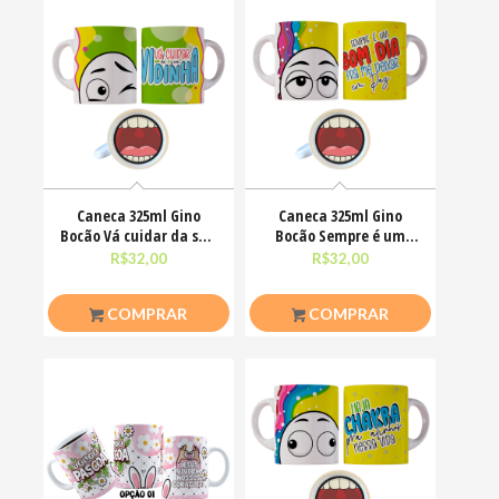
Caneca 325ml Gino
Caneca 325ml Gino
Bocão Vá cuidar da sua
Bocão Sempre é um
vidinha Engraçadas
bom dia pra me deixar
R$
32,00
R$
32,00
em
COMPRAR
COMPRAR