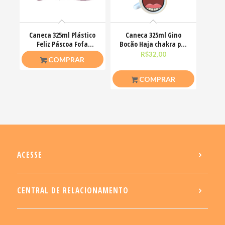
Caneca 325ml Plástico
Caneca 325ml Gino
Feliz Páscoa Fofa
Bocão Haja chakra pra
Coelhinhos Mimos
alinha nessa vida
R$
20,00
R$
32,00
COMPRAR
COMPRAR
ACESSE
CENTRAL DE RELACIONAMENTO