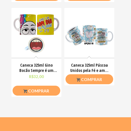
Caneca 325ml Gino
Caneca 325ml Páscoa
Bocão Sempre é um
Unidos pela Fé e amor
bom dia pra me deixar
que ele nos ensinou
R$
32,00
R$
26,50
COMPRAR
em
COMPRAR