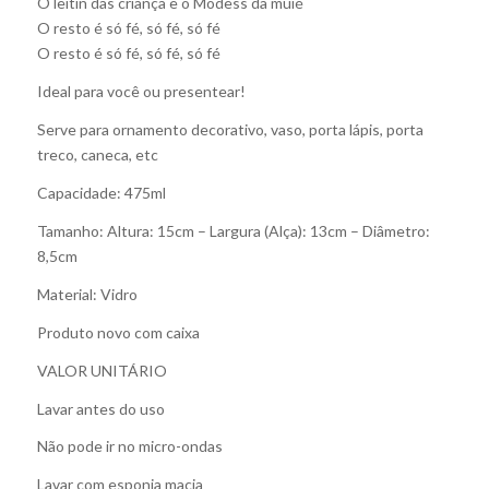
O leitin das criança e o Modess da muié
O resto é só fé, só fé, só fé
O resto é só fé, só fé, só fé
Ideal para você ou presentear!
Serve para ornamento decorativo, vaso, porta lápis, porta
treco, caneca, etc
Capacidade: 475ml
Tamanho: Altura: 15cm – Largura (Alça): 13cm – Diâmetro:
8,5cm
Material: Vidro
Produto novo com caixa
VALOR UNITÁRIO
Lavar antes do uso
Não pode ir no micro-ondas
Lavar com esponja macia