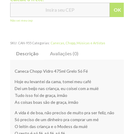
OK
Não sei meu cep
SKU:
CAN-955
Categorias:
Canecas
,
Chopp
,
Músicas e Artistas
Descrição
Avaliações (0)
Caneca Chopp Vidro 475ml Grelo Só Fé
Hoje eu levantei da cama, tomei meu café
Dei um beijo nas criança, eu coisei com a muié
Tudo isso foi de graça, irmão
As coisas boas são de graça, irmão
A vida é de boa, não preciso de muito pra ser feliz, não
Só preciso de um dinheiro pra comprar um mé
O leitin das criança e o Modess da muié
O resto é só fé, só fé, só fé