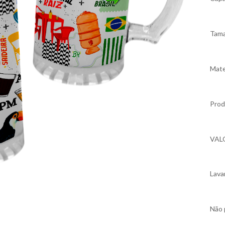
Tama
Mate
Prod
VAL
Lava
Não 