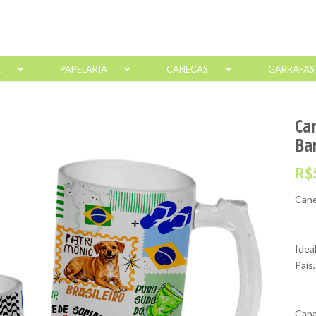
A
PAPELARIA
CANECAS
GARRAFAS
Ca
Bar
R$
Cane
Idea
Pais,
Capa