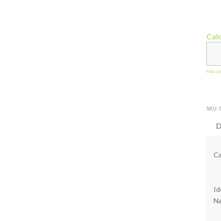
Calc
Não s
SKU:
D
Ca
Id
Na