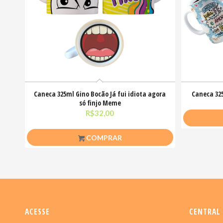
Caneca 325ml Gino Bocão Já fui idiota agora
Caneca 32
só finjo Meme
R$
32,00
COMPRAR
ACESSE
CENTRAL