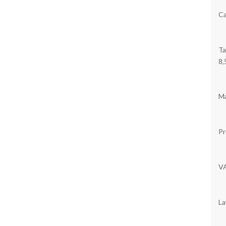
Ca
Ta
8,
Ma
Pr
V
La