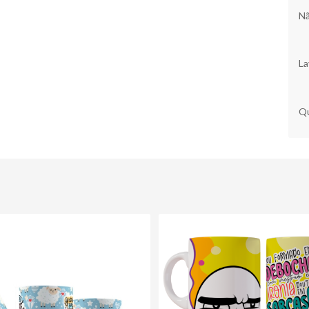
Nã
La
Qu