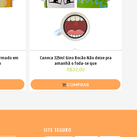
ormado em
Caneca 325ml Gino Bocão Não deixe pra
o
amanhã o foda-se que
R$
32,00
COMPRAR
SITE SEGURO