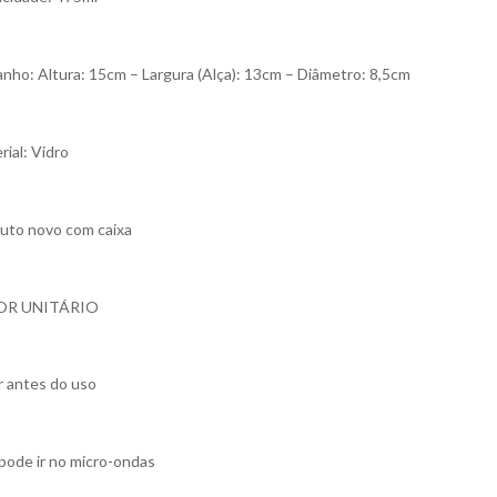
nho: Altura: 15cm – Largura (Alça): 13cm – Diâmetro: 8,5cm
rial: Vidro
uto novo com caixa
OR UNITÁRIO
r antes do uso
pode ir no micro-ondas