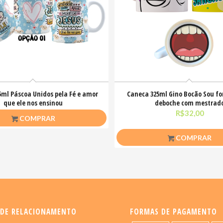
5ml Páscoa Unidos pela Fé e amor
Caneca 325ml Gino Bocão Sou f
que ele nos ensinou
deboche com mestrad
R$
26,50
R$
32,00
COMPRAR
COMPRAR
 DE RELACIONAMENTO
FORMAS DE PAGAMENTO