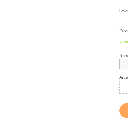
Lava
Qued
25 e
Nome
Arqu