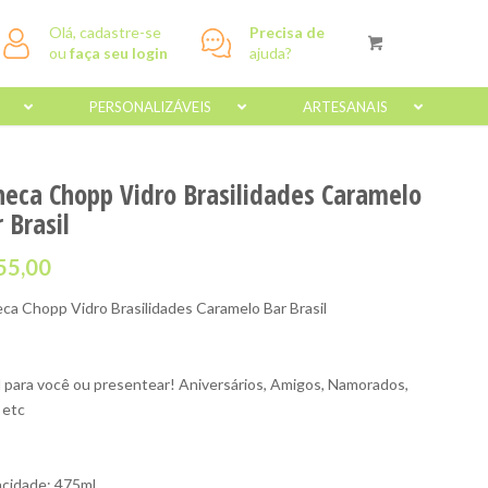
Olá, cadastre-se
Precisa de
ou
faça seu login
ajuda?
PERSONALIZÁVEIS
ARTESANAIS
neca Chopp Vidro Brasilidades Caramelo
 Brasil
55,00
ca Chopp Vidro Brasilidades Caramelo Bar Brasil
l para você ou presentear! Aniversários, Amigos, Namorados,
 etc
cidade: 475ml