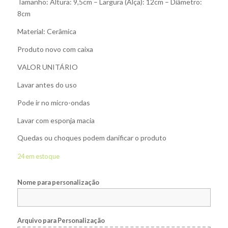
Tamanho: Altura: 9,5cm – Largura (Alça): 12cm – Diâmetro:
8cm
Material: Cerâmica
Produto novo com caixa
VALOR UNITÁRIO
Lavar antes do uso
Pode ir no micro-ondas
Lavar com esponja macia
Quedas ou choques podem danificar o produto
24 em estoque
Nome para personalização
Arquivo para Personalização