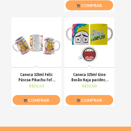
COMPRAR
Caneca 325ml Feliz
Caneca 325ml Gino
Páscoa Pikachu Fofo
Bocão Haja paciênca
divertido
nesse caralho Meme
R$
26,50
R$
32,00
COMPRAR
COMPRAR