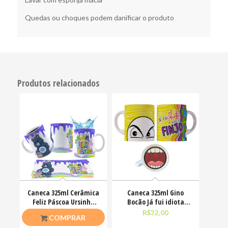
Quedas ou choques podem danificar o produto
Produtos relacionados
Caneca 325ml Cerâmica
Caneca 325ml Gino
Feliz Páscoa Ursinho
Bocão Já fui idiota
Carinhosos
agora só finjo Meme
R$
26,50
R$
32,00
COMPRAR