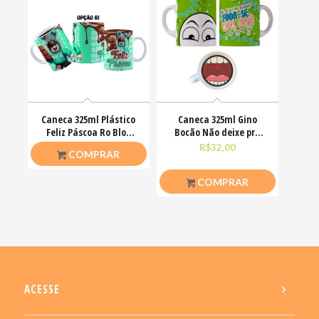
Caneca 325ml Plástico
Caneca 325ml Gino
Feliz Páscoa Ro Blox
Bocão Não deixe pra
Bloquinhos
amanhã o foda-se que
R$
20,00
R$
32,00
COMPRAR
COMPRAR
ACESSE