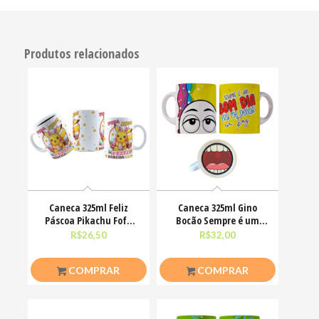
Produtos relacionados
Caneca 325ml Feliz
Caneca 325ml Gino
Páscoa Pikachu Fofo
Bocão Sempre é um
divertido
bom dia pra me deixar
R$
26,50
R$
32,00
em
COMPRAR
COMPRAR