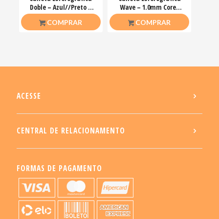
Doble – Azul//Preto –
Wave – 1.0mm Cores
1.0mm Bazze
Unitário – Bazze
R$
2,00
R$
2,00
COMPRAR
COMPRAR
ACESSE
CENTRAL DE RELACIONAMENTO
FORMAS DE PAGAMENTO