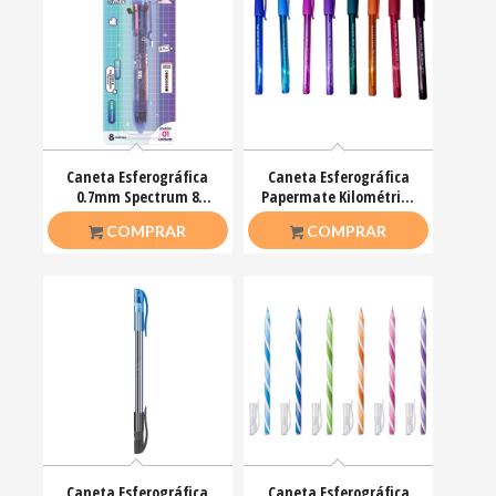
Caneta Esferográfica
Caneta Esferográfica
0.7mm Spectrum 8
Papermate Kilométrica
Cores Unidade Tris
0.7 Fino C/ Tampa
R$
21,50
R$
2,00
COMPRAR
COMPRAR
Caneta Esferográfica
Caneta Esferográfica