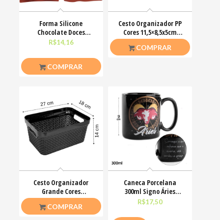
Forma Silicone
Cesto Organizador PP
Chocolate Doces
Cores 11,5×8,5x5cm
Sabonetes 29x17x4cm
Keita
R$
14,16
R$
3,00
COMPRAR
COMPRAR
Cesto Organizador
Caneca Porcelana
Grande Cores
300ml Signo Áries
27x18x14cm Keita
Zodíaco Astrologia
R$
9,00
R$
17,50
COMPRAR