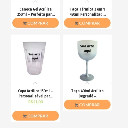
Caneca Gel Acrílica
Taça Térmica 2 em 1
250ml – Perfeita para
480ml Personalizada
Cerveja e Drinks
Nome, logo presente
R$
31,50
R$
55,00
COMPRAR
COMPRAR
Copo Acrílico 150ml –
Taça 400ml Acrílico
Personalizável para
Degradê –
Cerveja e Café
Personalizável para
R$
11,00
R$
20,00
COMPRAR
Bebidas
COMPRAR