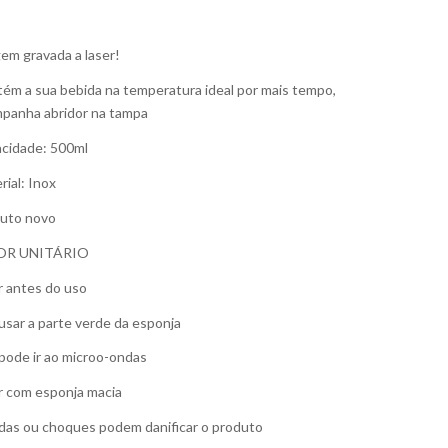
em gravada a laser!
ém a sua bebida na temperatura ideal por mais tempo,
panha abridor na tampa
cidade: 500ml
rial: Inox
uto novo
OR UNITÁRIO
r antes do uso
usar a parte verde da esponja
pode ir ao microo-ondas
r com esponja macia
as ou choques podem danificar o produto