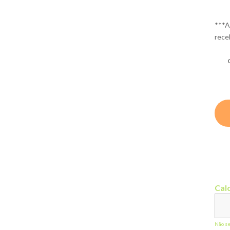
***A
rece
Calc
Não s