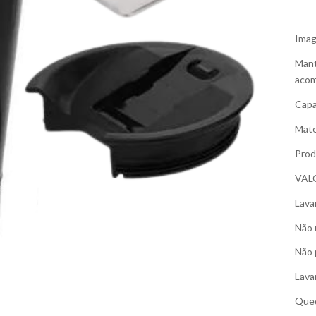
Imag
Mant
acom
Capa
Mate
Prod
VAL
Lava
Não 
Não 
Lava
Qued