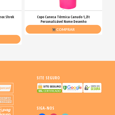
nox Shrek
Copo Caneca Térmica Canudo 1,2lt
Personalizável Nome Desenho
R$
70,00
COMPRAR
SITE SEGURO
SIGA-NOS