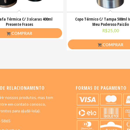
rafa Térmica C/ 3 xícaras 400ml
Copo Térmico C/ Tampa 500ml I
Presente Frases
Meu Poderoso Paizão
R$
50,00
R$
25,00
COMPRAR
COMPRAR
 DE RELACIONAMENTO
FORMAS DE PAGAMENTO
rir nossos produtos, mas tem
ntre em contato conosco,
ontos para ajudá-lo(a).
5-5865