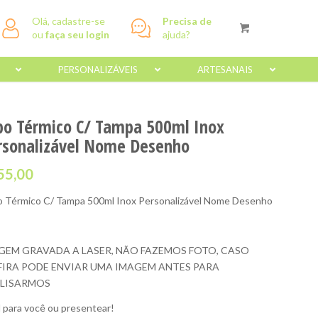
Olá, cadastre-se
Precisa de
ou
faça seu login
ajuda?
PERSONALIZÁVEIS
ARTESANAIS
po Térmico C/ Tampa 500ml Inox
rsonalizável Nome Desenho
55,00
 Térmico C/ Tampa 500ml Inox Personalizável Nome Desenho
GEM GRAVADA A LASER, NÃO FAZEMOS FOTO, CASO
FIRA PODE ENVIAR UMA IMAGEM ANTES PARA
LISARMOS
l para você ou presentear!