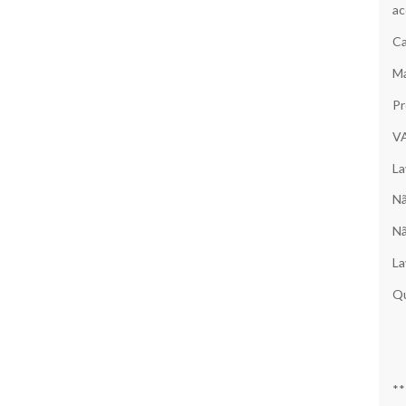
ac
Ca
Ma
Pr
V
La
Nã
Nã
La
Qu
**