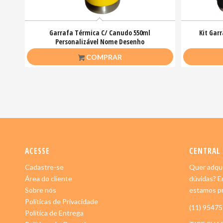
Garrafa Térmica C/ Canudo 550ml
Kit Gar
Personalizável Nome Desenho
R$
55,00
COMPRAR
ACESSE
CENTRAL
Cadastre-se
Quer adqui
Área do cliente
dúvidas? E
Sobre nós
estamos pr
Políticas de Privacidade
(11) 9547
Política de Entrega