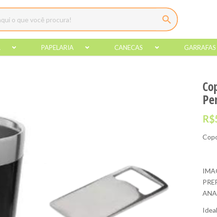
A
PAPELARIA
CANECAS
GARRAFAS
Co
Pe
R$
Copo
IMA
PRE
ANA
Idea