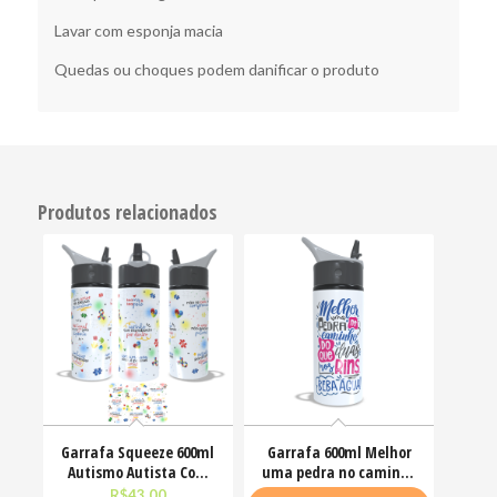
Lavar com esponja macia
Quedas ou choques podem danificar o produto
Produtos relacionados
Garrafa Squeeze 600ml
Garrafa 600ml Melhor
Autismo Autista Com
uma pedra no caminho
amor as peças se
do que duas nos
R$
43,00
R$
43,00